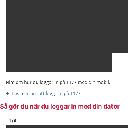
Film om hur du loggar in på 1177 med din mobil.
Läs mer om att logga in på 1177
Så gör du när du loggar in med din dator
Bild
1
Bild
1
1
/
9