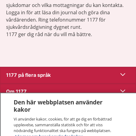
sjukdomar och vilka mottagningar du kan kontakta.
Logga in för att läsa din journal och göra dina
vårdärenden. Ring telefonnummer 1177 för
sjukvårdsrådgivning dygnet runt.
1177 ger dig råd när du vill må bättre.
Visa inn
1177 på flera språk
Visa inn
Om 1177
Den här webbplatsen använder
Visa inn
Kontakt
kakor
Vi använder kakor, cookies, för att ge dig en förbättrad
upplevelse, sammanställa statistik och för att viss
Behandling av personuppgifter
nödvändig funktionalitet ska fungera på webbplatsen.