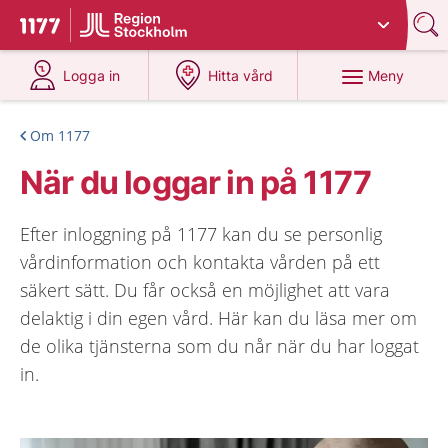
Du har valt region
Stockholms län
.
Till startsidan för 1177
på 1177.se
på 1177.se
Meny
Logga in
Hitta vård
Om 1177
När du loggar in på 1177
Efter inloggning på 1177 kan du se personlig
vårdinformation och kontakta vården på ett
säkert sätt. Du får också en möjlighet att vara
delaktig i din egen vård. Här kan du läsa mer om
de olika tjänsterna som du når när du har loggat
in.