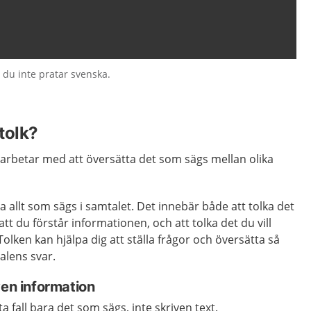
 du inte pratar svenska.
tolk?
 arbetar med att översätta det som sägs mellan olika
ka allt som sägs i samtalet. Det innebär både att tolka det
t du förstår informationen, och att tolka det du vill
Tolken kan hjälpa dig att ställa frågor och översätta så
alens svar.
ven information
ta fall bara det som sägs, inte skriven text.