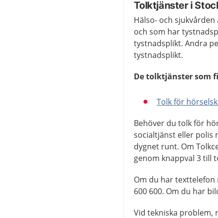
Tolktjänster i Sto
Hälso- och sjukvården a
och som har tystnadspli
tystnadsplikt. Andra p
tystnadsplikt.
De tolktjänster som f
Tolk för hörsels
Behöver du tolk för hör
socialtjänst eller poli
dygnet runt. Om Tolkc
genom knappval 3 till 
Om du har texttelefon 
600 600. Om du har bil
Vid tekniska problem, r