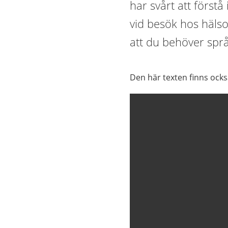
har svårt att först
vid besök hos häls
att du behöver språ
Den här texten finns ock