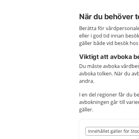
När du behöver t
Berätta för vårdpersonale
eller i god tid innan besö
gäller både vid besök ho
Viktigt att avboka 
Du måste avboka vårdbes
avboka tolken. När du avbo
andra.
I en del regioner får du 
avbokningen går till var
gäller.
Slut på det regionala t
Innehållet gäller för St
Nedan innehåll gäller r