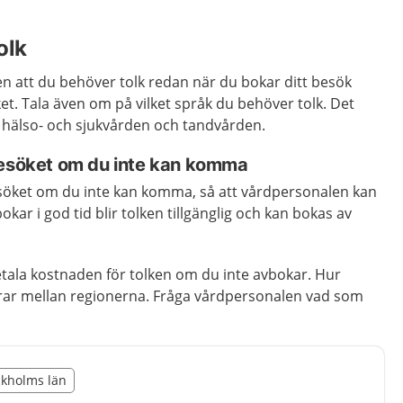
olk
n att du behöver tolk redan när du bokar ditt besök
ket. Tala även om på vilket språk du behöver tolk. Det
s hälso- och sjukvården och tandvården.
besöket om du inte kan komma
öket om du inte kan komma, så att vårdpersonalen kan
kar i god tid blir tolken tillgänglig och kan bokas av
betala kostnaden för tolken om du inte avbokar. Hur
ierar mellan regionerna. Fråga vårdpersonalen vad som
illägget från region Stockholms län
ockholms län
egion Stockholms län