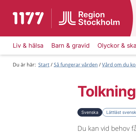
Till startsidan för 1177
Liv & hälsa
Barn & gravid
Olyckor & sk
Du är här:
Start
Så fungerar vården
Vård om du ko
Tolkning 
Svenska
Lättläst svens
Du kan vid behov få