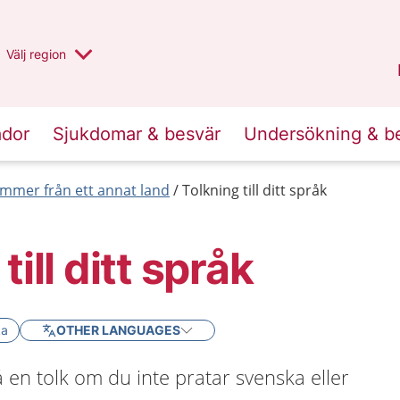
Du har valt region
Välj
en annan
region
Stockholms län
.
ador
Sjukdomar & besvär
Undersökning & b
mmer från ett annat land
Tolkning till ditt språk
till ditt språk
ka
OTHER LANGUAGES
 en tolk om du inte pratar svenska eller