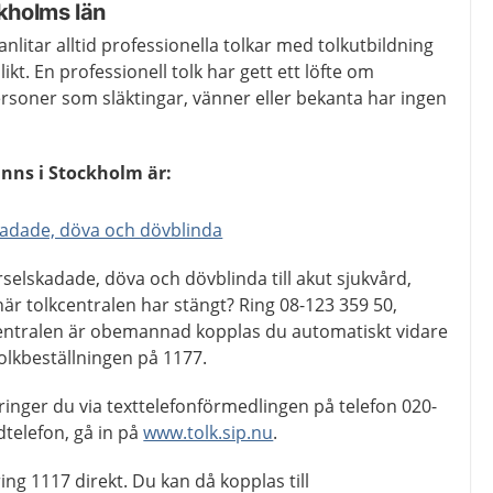
ckholms län
nlitar alltid professionella tolkar med tolkutbildning
kt. En professionell tolk har gett ett löfte om
ersoner som släktingar, vänner eller bekanta har ingen
inns i Stockholm är:
kadade, döva och dövblinda
selskadade, döva och dövblinda till akut sjukvård,
s när tolkcentralen har stängt? Ring 08-123 359 50,
entralen är obemannad kopplas du automatiskt vidare
tolkbeställningen på 1177.
ringer du via texttelefonförmedlingen på telefon 020-
dtelefon, gå in på
www.tolk.sip.nu
.
ing 1117 direkt. Du kan då kopplas till