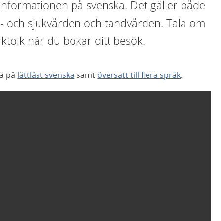
å informationen på svenska. Det gäller både
o- och sjukvården och tandvården. Tala om
ktolk när du bokar ditt besök.
så på
lättläst svenska
samt
översatt till flera språk
.