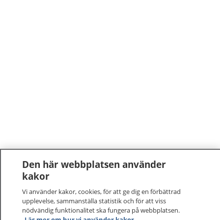
Den här webbplatsen använder
kakor
Vi använder kakor, cookies, för att ge dig en förbättrad
upplevelse, sammanställa statistik och för att viss
nödvändig funktionalitet ska fungera på webbplatsen.
1177
–
tryggt om din hälsa och vård
Läs mer om hur vi använder kakor