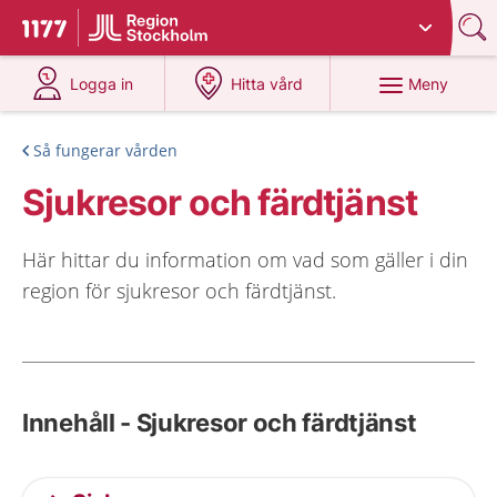
Du har valt region
Stockholms län
.
Till startsidan för 1177
på 1177.se
på 1177.se
Meny
Logga in
Hitta vård
Så fungerar vården
Sjukresor och färdtjänst
Här hittar du information om vad som gäller i din
region för sjukresor och färdtjänst.
Innehåll - Sjukresor och färdtjänst