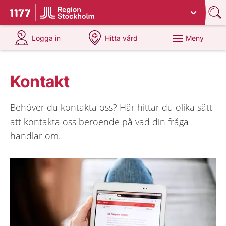
Du har valt region
Stockholms län
.
Till startsidan för 1177
på 1177.se
på 1177.se
Meny
Logga in
Hitta vård
Kontakt
Behöver du kontakta oss? Här hittar du olika sätt
att kontakta oss beroende på vad din fråga
handlar om.