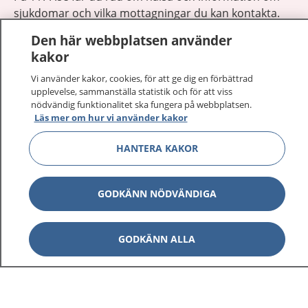
sjukdomar och vilka mottagningar du kan kontakta.
Logga in för att läsa din journal och göra dina
Den här webbplatsen använder
vårdärenden. Ring telefonnummer 1177 för
kakor
sjukvårdsrådgivning dygnet runt.
1177 ger dig råd när du vill må bättre.
Vi använder kakor, cookies, för att ge dig en förbättrad
upplevelse, sammanställa statistik och för att viss
nödvändig funktionalitet ska fungera på webbplatsen.
Läs mer om hur vi använder kakor
HANTERA KAKOR
Visa inn
1177 på flera språk
GODKÄNN NÖDVÄNDIGA
Visa inn
Om 1177
GODKÄNN ALLA
Visa inn
Kontakt
Behandling av personuppgifter