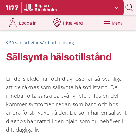
Du har valt region
Stockholms län
.
Till startsidan för 1177
på 1177.se
på 1177.se
Meny
Logga in
Hitta vård
Så samarbetar vård och omsorg
Sällsynta hälsotillstånd
En del sjukdomar och diagnoser är så ovanliga
att de räknas som sällsynta hälsotillstånd. De
innebär ofta särskilda svårigheter. Hos en del
kommer symtomen redan som barn och hos
andra först i vuxen ålder. Du som har en sällsynt
diagnos har rätt till den hjälp som du behöver i
ditt dagliga liv.