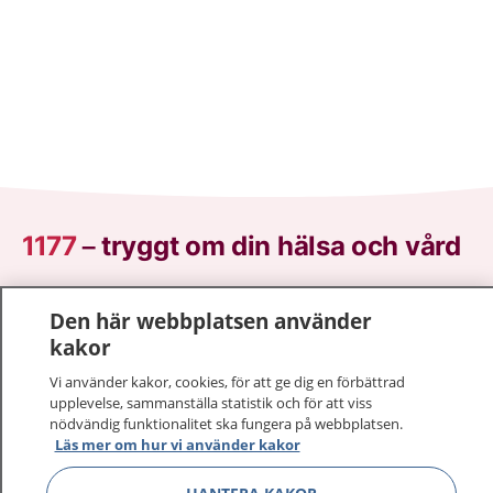
1177
–
tryggt om din hälsa och vård
På 1177.se får du råd om hälsa och information om
Den här webbplatsen använder
sjukdomar och vilka mottagningar du kan kontakta.
kakor
Logga in för att läsa din journal och göra dina
vårdärenden. Ring telefonnummer 1177 för
Vi använder kakor, cookies, för att ge dig en förbättrad
sjukvårdsrådgivning dygnet runt.
upplevelse, sammanställa statistik och för att viss
nödvändig funktionalitet ska fungera på webbplatsen.
1177 ger dig råd när du vill må bättre.
Läs mer om hur vi använder kakor