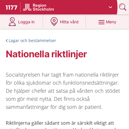
Du har valt region
Stockholms län
.
Till startsidan för 1177
på 1177.se
på 1177.se
Meny
Logga in
Hitta vård
Lagar och bestämmelser
Nationella riktlinjer
Socialstyrelsen har tagit fram nationella riktlinjer
för olika sjukdomar och funktionsnedsättningar.
De hjälper chefer att satsa på vården och stödet
som gör mest nytta. Det finns också
sammanfattningar för dig som är patient.
Riktlinjerna gäller sådant som är särskilt viktigt att