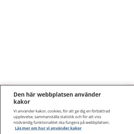
Den här webbplatsen använder
1177
–
tryggt om din hälsa och vård
kakor
Vi använder kakor, cookies, för att ge dig en förbättrad
På 1177.se får du råd om hälsa och information om
upplevelse, sammanställa statistik och för att viss
sjukdomar och vilka mottagningar du kan kontakta.
nödvändig funktionalitet ska fungera på webbplatsen.
Logga in för att läsa din journal och göra dina
Läs mer om hur vi använder kakor