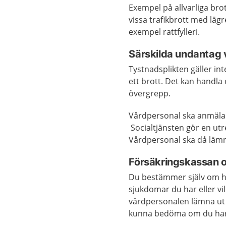
Exempel på allvarliga bro
vissa trafikbrott med lägr
exempel rattfylleri.
Särskilda undantag v
Tystnadsplikten gäller in
ett brott. Det kan handla 
övergrepp.
Vårdpersonal ska anmäla ti
Socialtjänsten gör en ut
Vårdpersonal ska då lämna
Försäkringskassan o
Du bestämmer själv om hä
sjukdomar du har eller vi
vårdpersonalen lämna ut 
kunna bedöma om du har r