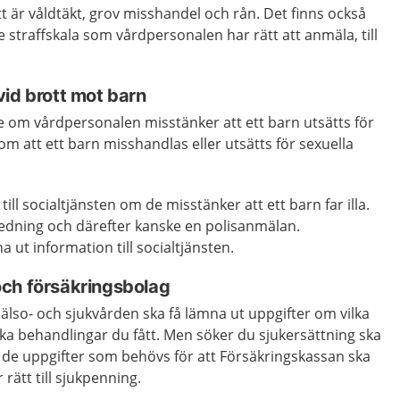
tt är våldtäkt, grov misshandel och rån. Det finns också
e straffskala som vårdpersonalen har rätt att anmäla, till
id brott mot barn
te om vårdpersonalen misstänker att ett barn utsätts för
om att ett barn misshandlas eller utsätts för sexuella
ll socialtjänsten om de misstänker att ett barn far illa.
redning och därefter kanske en polisanmälan.
 ut information till socialtjänsten.
ch försäkringsbolag
lso- och sjukvården ska få lämna ut uppgifter om vilka
lka behandlingar du fått. Men söker du sjukersättning ska
de uppgifter som behövs för att Försäkringskassan ska
ätt till sjukpenning.