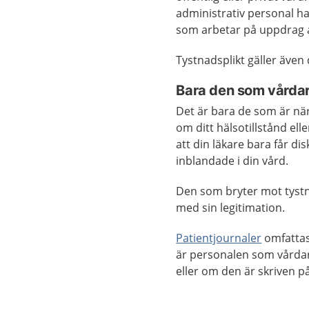
administrativ personal ha
som arbetar på uppdrag a
Tystnadsplikt gäller äve
Bara den som vårdar
Det är bara de som är nä
om ditt hälsotillstånd ell
att din läkare bara får d
inblandade i din vård.
Den som bryter mot tystn
med sin legitimation.
Patientjournaler
omfattas
är personalen som vårdar 
eller om den är skriven p