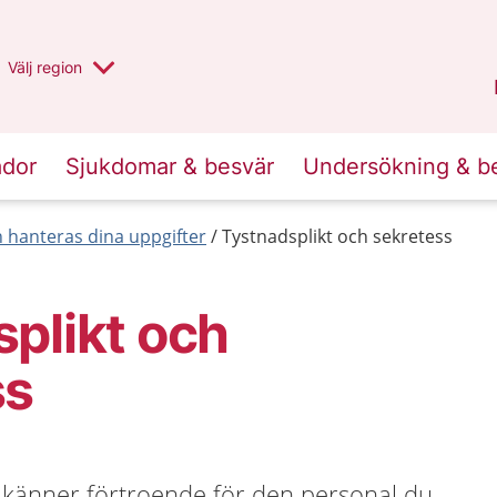
Du har valt region
Välj
en annan
region
Stockholms län
.
ador
Sjukdomar & besvär
Undersökning & b
 hanteras dina uppgifter
Tystnadsplikt och sekretess
plikt och
ss
du känner förtroende för den personal du