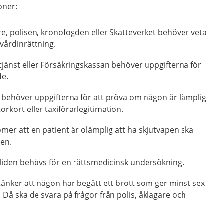
oner:
e, polisen, kronofogden eller Skatteverket behöver veta
vårdinrättning.
änst eller Försäkringskassan behöver uppgifterna för
de.
 behöver uppgifterna för att pröva om någon är lämplig
torkort eller taxiförarlegitimation.
mer att en patient är olämplig att ha skjutvapen ska
sen.
liden behövs för en rättsmedicinsk undersökning.
änker att någon har begått ett brott som ger minst sex
Då ska de svara på frågor från polis, åklagare och