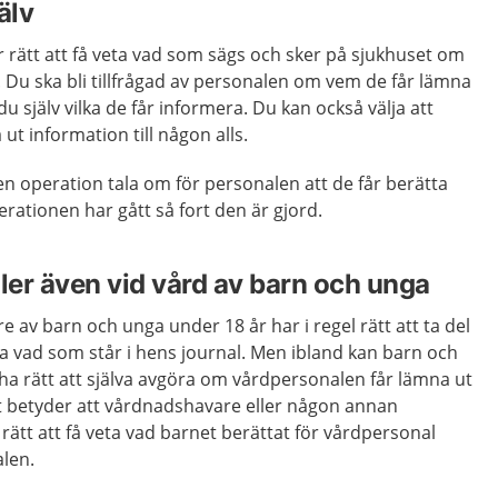
älv
 rätt att få veta vad som sägs och sker på sjukhuset om
ta. Du ska bli tillfrågad av personalen om vem de får lämna
r du själv vilka de får informera. Du kan också välja att
ut information till någon alls.
 en operation tala om för personalen att de får berätta
rationen har gått så fort den är gjord.
ller även vid vård av barn och unga
av barn och unga under 18 år har i regel rätt att ta del
ta vad som står i hens journal. Men ibland kan barn och
ha rätt att själva avgöra om vårdpersonalen får lämna ut
et betyder att vårdnadshavare eller någon annan
 rätt att få veta vad barnet berättat för vårdpersonal
alen.