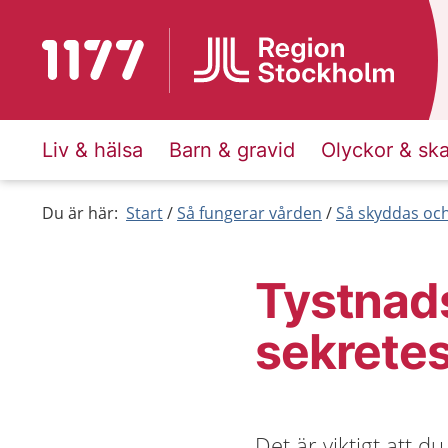
Till startsidan för 1177
Liv & hälsa
Barn & gravid
Olyckor & sk
Du är här:
Start
Så fungerar vården
Så skyddas och
Tystnads
sekrete
Det är viktigt att 