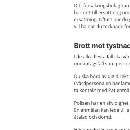
Ditt försäkringsbolag kan
har rätt till ersättning o
ersättning. Oftast har du g
vill ha när du tecknade fö
Brott mot tystna
I de allra flesta fall ska 
undantagsfall som persona
Du ska höra av dig direkt
i vårdpersonalen har läm
ta kontakt med Patientnäm
Polisen har en skyldighet
En anmälan kan leda till 
åtalad och dömd.
Här kan du läsa mer om 