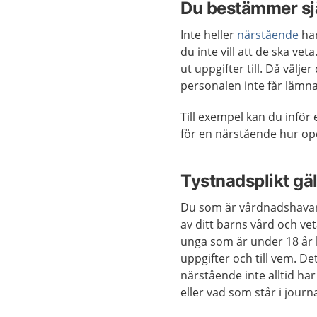
Du bestämmer sj
Inte heller
närstående
har
du inte vill att de ska ve
ut uppgifter till. Då välje
personalen inte får lämna 
Till exempel kan du inför
för en närstående hur ope
Tystnadsplikt gä
Du som är vårdnadshavare 
av ditt barns vård och ve
unga som är under 18 år 
uppgifter och till vem. D
närstående inte alltid har
eller vad som står i journ