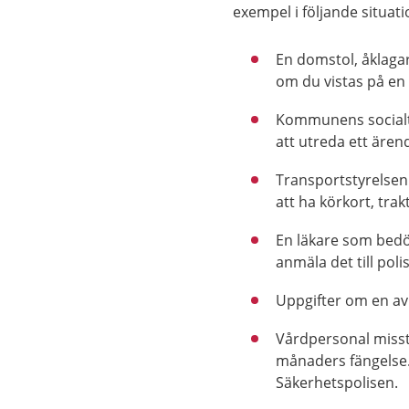
exempel i följande situati
En domstol, åklagar
om du vistas på en 
Kommunens socialtj
att utreda ett ären
Transportstyrelsen
att ha körkort, trak
En läkare som bedö
anmäla det till poli
Uppgifter om en av
Vårdpersonal misst
månaders fängelse. 
Säkerhetspolisen.