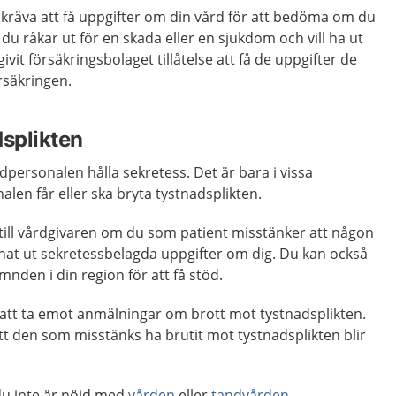
 kräva att få uppgifter om din vård för att bedöma om du
m du råkar ut för en skada eller en sjukdom och vill ha ut
ivit försäkringsbolaget tillåtelse att få de uppgifter de
rsäkringen.
dsplikten
vårdpersonalen hålla sekretess. Det är bara i vissa
len får eller ska bryta tystnadsplikten.
 till vårdgivaren om du som patient misstänker att någon
nat ut sekretessbelagda uppgifter om dig. Du kan också
nden i din region för att få stöd.
 att ta emot anmälningar om brott mot tystnadsplikten.
att den som misstänks ha brutit mot tystnadsplikten blir
du inte är nöjd med
vården
eller
tandvården
.