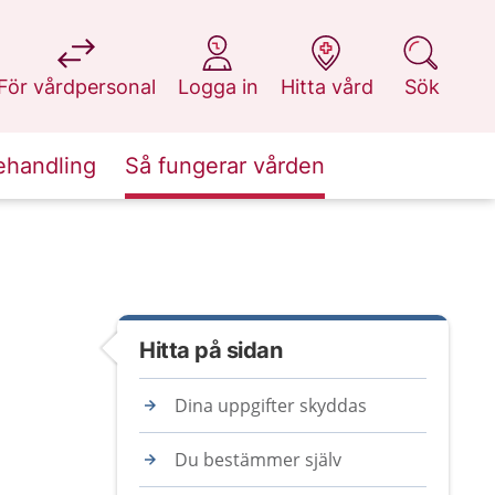
på 1177.se
på 1177.se
på 1177.se
på 1177.se
För vårdpersonal
Logga in
Hitta vård
Sök
ehandling
Så fungerar vården
Hitta på sidan
Dina uppgifter skyddas
Du bestämmer själv