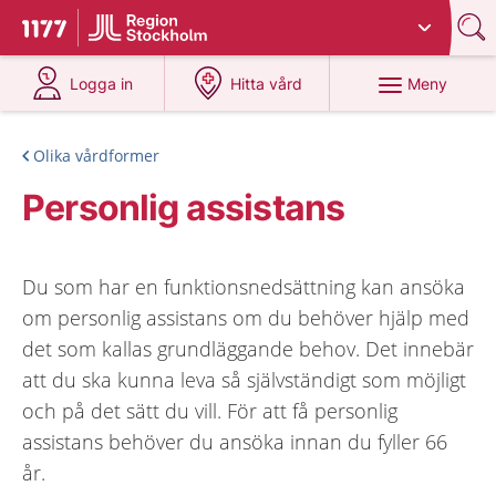
Du har valt region
Stockholms län
.
Till startsidan för 1177
på 1177.se
på 1177.se
Meny
Logga in
Hitta vård
Olika vårdformer
Personlig assistans
Du som har en funktionsnedsättning kan ansöka
om personlig assistans om du behöver hjälp med
det som kallas grundläggande behov. Det innebär
att du ska kunna leva så självständigt som möjligt
och på det sätt du vill. För att få personlig
assistans behöver du ansöka innan du fyller 66
år.