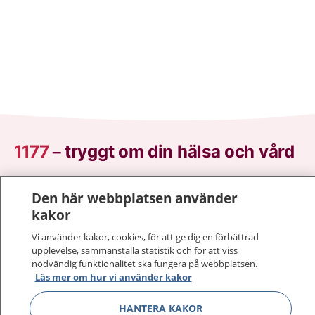
1177
–
tryggt om din hälsa och vård
På 1177.se får du råd om hälsa och information om
Den här webbplatsen använder
sjukdomar och vilka mottagningar du kan kontakta.
kakor
Logga in för att läsa din journal och göra dina
vårdärenden. Ring telefonnummer 1177 för
Vi använder kakor, cookies, för att ge dig en förbättrad
upplevelse, sammanställa statistik och för att viss
sjukvårdsrådgivning dygnet runt.
nödvändig funktionalitet ska fungera på webbplatsen.
1177 ger dig råd när du vill må bättre.
Läs mer om hur vi använder kakor
HANTERA KAKOR