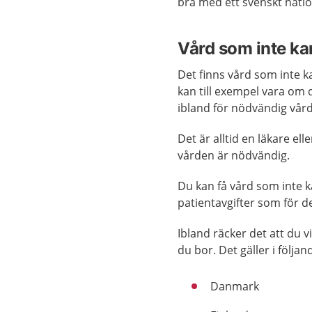
bra med ett svenskt nation
Vård som inte ka
Det finns vård som inte ka
kan till exempel vara om 
ibland för nödvändig vård
Det är alltid en läkare 
vården är nödvändig.
Du kan få vård som inte 
patientavgifter som för d
Ibland räcker det att du v
du bor. Det gäller i följa
Danmark