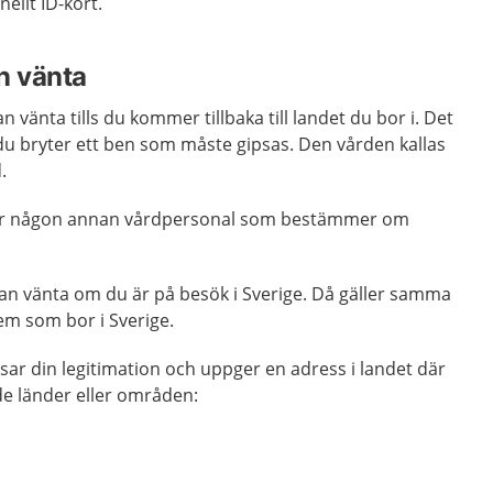
ellt ID-kort.
n vänta
n vänta tills du kommer tillbaka till landet du bor i. Det
du bryter ett ben som måste gipsas. Den vården kallas
.
eller någon annan vårdpersonal som bestämmer om
kan vänta om du är på besök i Sverige. Då gäller samma
em som bor i Sverige.
isar din legitimation och uppger en adress i landet där
nde länder eller områden: