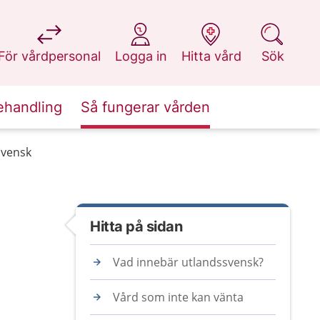
på 1177.se
på 1177.se
på 1177.se
på 1177.se
För vårdpersonal
Logga in
Hitta vård
Sök
ehandling
Så fungerar vården
svensk
Hitta på sidan
Vad innebär utlandssvensk?
Vård som inte kan vänta