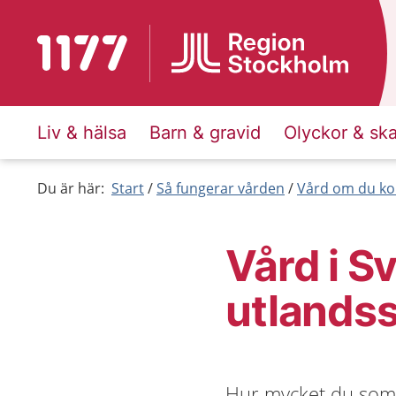
Till startsidan för 1177
Liv & hälsa
Barn & gravid
Olyckor & sk
Du är här:
Start
Så fungerar vården
Vård om du ko
Vård i S
utlands
Hur mycket du som u