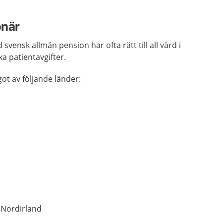
onär
vensk allmän pension har ofta rätt till all vård i
a patientavgifter.
got av följande länder:
 Nordirland