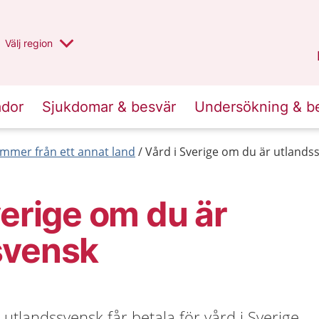
Du har valt region
Välj
en annan
region
Stockholms län
.
ador
Sjukdomar & besvär
Undersökning & b
mmer från ett annat land
Vård i Sverige om du är utlands
verige om du är
svensk
tlandssvensk får betala för vård i Sverige