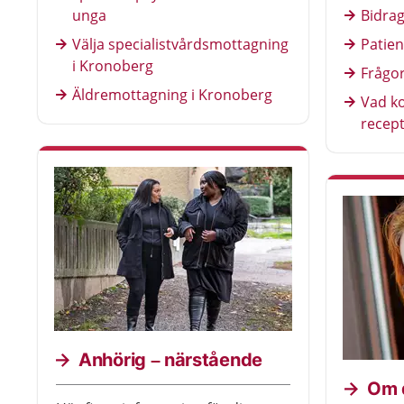
unga
Bidrag
Välja specialistvårdsmottagning
Patien
i Kronoberg
Frågor
Äldremottagning i Kronoberg
Vad k
recept
Anhörig – närstående
Om d