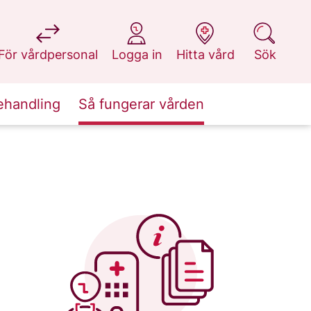
på 1177.se
på 1177.se
på 1177.se
på 1177.se
För vårdpersonal
Logga in
Hitta vård
Sök
ehandling
Så fungerar vården