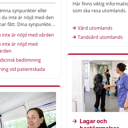
Här finns viktig informati
ämna synpunkter eller
som ska resa utomlands.
 du inte är nöjd med den
har fått. Dina synpunkter
Vård utomlands
exempel gälla behandling,
 inte är nöjd med vården
Tandvård utomlands
e, tillgänglighet eller
 inte är nöjd med
kationen med vården.
ården
er också vid tandvård.
dicinsk bedömning
ning vid patientskada
Lagar och