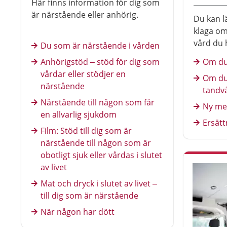
Här finns information för dig som
är närstående eller anhörig.
Du kan l
klaga om
vård du 
Du som är närstående i vården
kan till 
Anhörigstöd – stöd för dig som
Om du
bemötand
vårdar eller stödjer en
Om du
kommuni
närstående
tandv
Det gäll
Närstående till någon som får
Ny me
en allvarlig sjukdom
Ersätt
Film: Stöd till dig som är
närstående till någon som är
obotligt sjuk eller vårdas i slutet
av livet
Mat och dryck i slutet av livet –
till dig som är närstående
När någon har dött