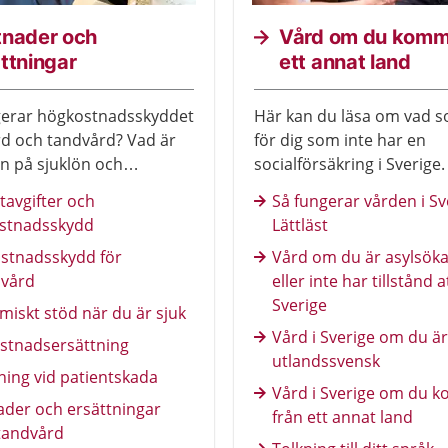
tnader och
Vård om du komm
ttningar
ett annat land
gerar högkostnadsskyddet
Här kan du läsa om vad s
d och tandvård? Vad är
för dig som inte har en
en på sjuklön och
socialförsäkring i Sverige
ing? Här får du veta mer.
av texterna är också översa
tavgifter och
Så fungerar vården i Sv
andra språk.
stnadsskydd
Lättläst
stnadsskydd för
Vård om du är asylsök
vård
eller inte har tillstånd a
Sverige
iskt stöd när du är sjuk
Vård i Sverige om du är
stnadsersättning
utlandssvensk
ning vid patientskada
Vård i Sverige om du 
ader och ersättningar
från ett annat land
tandvård