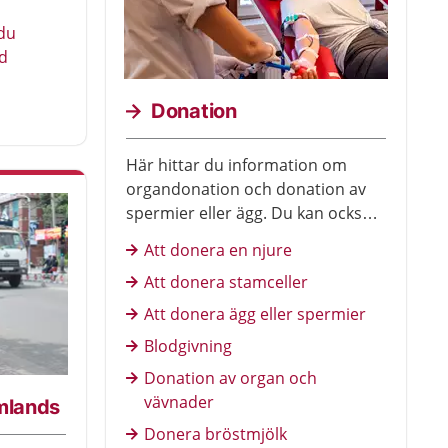
du
d
Donation
Här hittar du information om
organdonation och donation av
spermier eller ägg. Du kan också
läsa om blodgivning.
Att donera en njure
Att donera stamceller
Att donera ägg eller spermier
Blodgivning
Donation av organ och
vävnader
omlands
Donera bröstmjölk