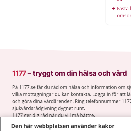
Fasta 
omso
1177
–
tryggt om din hälsa och vård
På 1177.se får du råd om hälsa och information om 
vilka mottagningar du kan kontakta. Logga in för att lä
och göra dina vårdärenden. Ring telefonnummer 1177
sjukvårdsrådgivning dygnet runt.
1177 ger dig råd när du vill må bättre.
Den här webbplatsen använder kakor