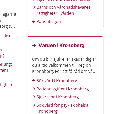
i patientlagen.
Barns och vårdnadshavares
rättigheter i vården
e lagarna
m
Patientlagen
sorg ska
– lex
Vården i Kronoberg
a
en?
Om du blir sjuk eller skadar dig är
er ung:
du alltid välkommen till Region
ter i
Kronoberg. För att få råd om vård,
ring 1177.
Sök vård i Kronoberg
tigheter
Patientavgifter i Kronoberg
Sjukresor i Kronoberg
Sök vård för psykisk ohälsa i
Kronoberg