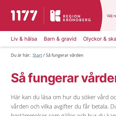
Till startsidan för 1177
Du ha
Välj
e
r
Liv & hälsa
Barn & gravid
Olyckor & sk
Du är här:
Start
Så fungerar vården
Så fungerar vårde
Här kan du läsa om hur du söker vård och
vården och vilka avgifter du får betala. Du
bestämmelser som gäller och hur du kan