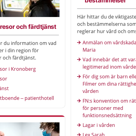
bestämmelser
Här hittar du de viktigast
och bestämmelserna so
resor och färdtjänst
reglerar hur vård och om
bedrivas.
Anmälan om vårdskada 
ar du information om vad
Maria
r i din region för
r och färdtjänst.
Vad innebär det att var
legitimerad inom vård
sor i Kronoberg
För dig som är barn ell
sor
Filmer om dina rättighe
änst
vården
tboende – patienthotell
FN:s konvention om rät
för personer med
funktionsnedsättning
Lagar i vården
Lex Sarah