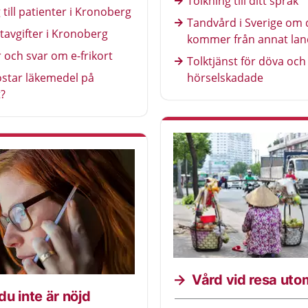
Tolkning till ditt språk
 till patienter i Kronoberg
Tandvård i Sverige om 
tavgifter i Kronoberg
kommer från annat lan
 och svar om e-frikort
Tolktjänst för döva och
ostar läkemedel på
hörselskadade
?
Vård vid resa ut
u inte är nöjd