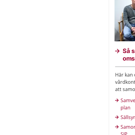
Så 
oms
Här kan 
vårdkont
att sam
Läs ock
Samve
individue
plan
Sällsy
Samord
SIP