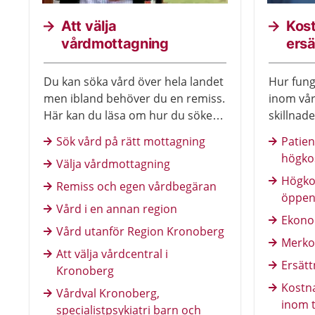
Att välja
Kos
vårdmottagning
ersä
Du kan söka vård över hela landet
Hur fun
men ibland behöver du en remiss.
inom vår
Här kan du läsa om hur du söker
skillnad
vård.
sjukpenn
Sök vård på rätt mottagning
Patien
högko
Välja vårdmottagning
Högko
Remiss och egen vårdbegäran
öppen
Vård i en annan region
Ekonom
Vård utanför Region Kronoberg
Merko
Att välja vårdcentral i
Ersätt
Kronoberg
Kostn
Vårdval Kronoberg,
inom 
specialistpsykiatri barn och