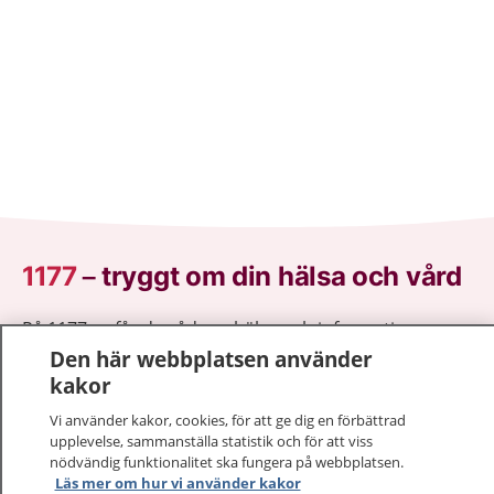
1177
–
tryggt om din hälsa och vård
På 1177.se får du råd om hälsa och information om
sjukdomar och vilka mottagningar du kan kontakta.
Den här webbplatsen använder
Logga in för att läsa din journal och göra dina
kakor
vårdärenden. Ring telefonnummer 1177 för
Vi använder kakor, cookies, för att ge dig en förbättrad
sjukvårdsrådgivning dygnet runt.
upplevelse, sammanställa statistik och för att viss
1177 ger dig råd när du vill må bättre.
nödvändig funktionalitet ska fungera på webbplatsen.
Läs mer om hur vi använder kakor