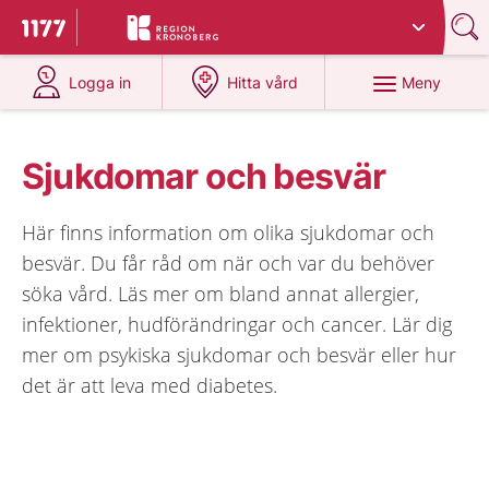
Du har valt region
Kronoberg
.
Till startsidan för 1177
på 1177.se
på 1177.se
Meny
Logga in
Hitta vård
Sjukdomar och besvär
Här finns information om olika sjukdomar och
besvär. Du får råd om när och var du behöver
söka vård. Läs mer om bland annat allergier,
infektioner, hudförändringar och cancer. Lär dig
mer om psykiska sjukdomar och besvär eller hur
det är att leva med diabetes.