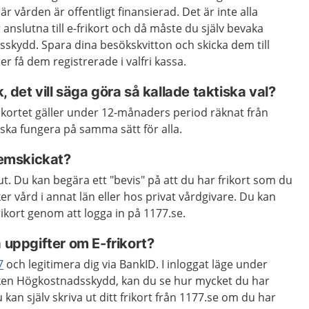
är vården är offentligt finansierad. Det är inte alla
anslutna till e-frikort och då måste du själv bevaka
dsskydd. Spara dina besökskvitton och skicka dem till
r få dem registrerade i valfri kassa.
 det vill säga göra så kallade taktiska val?
Frikortet gäller under 12-månaders period räknat från
 ska fungera på samma sätt för alla.
 hemskickat?
e ut. Du kan begära ett "bevis" på att du har frikort som du
r vård i annat län eller hos privat vårdgivare. Du kan
frikort genom att logga in på 1177.se.
a uppgifter om E-frikort?
7
och legitimera dig via BankID. I inloggat läge under
iken Högkostnadsskydd, kan du se hur mycket du har
u kan själv skriva ut ditt frikort från 1177.se om du har