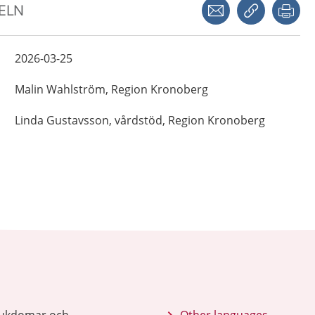
Dela via mejl
Kopiera län
Skr
KELN
2026-03-25
Malin
Wahlström,
Region Kronoberg
Linda
Gustavsson,
vårdstöd, Region Kronoberg
sjukdomar och
Other languages