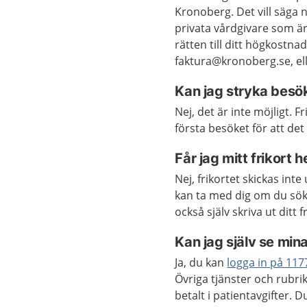
Kronoberg. Det vill säga n
privata vårdgivare som är 
rätten till ditt högkostna
faktura@kronoberg.se, elle
Kan jag stryka besök,
Nej, det är inte möjligt. 
första besöket för att det
Får jag mitt frikort
Nej, frikortet skickas int
kan ta med dig om du söke
också själv skriva ut ditt 
Kan jag själv se min
Ja, du kan
logga in på 117
Övriga tjänster och rubr
betalt i patientavgifter. D