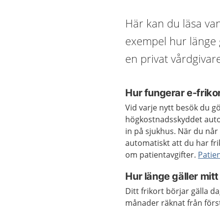
Här kan du läsa vanl
exempel hur länge gä
en privat vårdgivar
Hur fungerar e-friko
Vid varje nytt besök du g
högkostnadsskyddet autom
in på sjukhus. När du når
automatiskt att du har frik
om patientavgifter.
Patie
Hur länge gäller mitt
Ditt frikort börjar gälla d
månader räknat från först