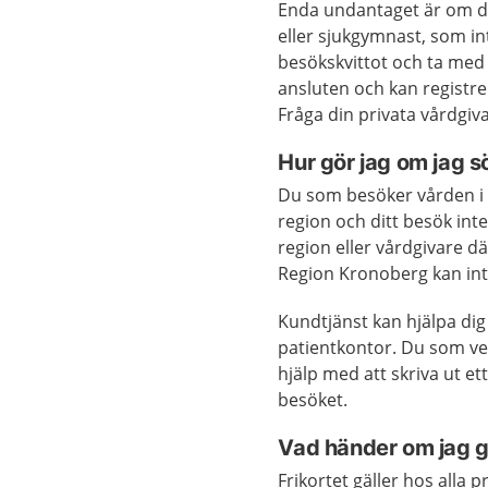
Enda undantaget är om du 
eller sjukgymnast, som in
besökskvittot och ta med
ansluten och kan registrera
Fråga din privata vårdgi
Hur gör jag om jag s
Du som besöker vården i e
region och ditt besök inte
region eller vårdgivare d
Region Kronoberg kan inte
Kundtjänst kan hjälpa dig
patientkontor. Du som vet
hjälp med att skriva ut et
besöket.
Vad händer om jag gå
Frikortet gäller hos alla 