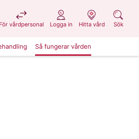
på 1177.se
på 1177.se
på 1177.se
på 1177.se
För vårdpersonal
Logga in
Hitta vård
Sök
ehandling
Så fungerar vården