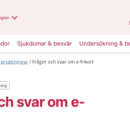
r valt region
n annan
egion
Kronoberg
.
ador
Sjukdomar & besvär
Undersökning & b
 ersättningar
Frågor och svar om e-frikort
berg
berg
ch svar om e-