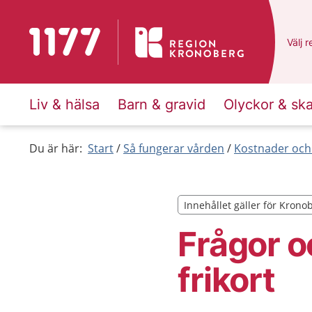
Till startsidan för 1177
Du ha
Välj
e
r
Liv & hälsa
Barn & gravid
Olyckor & sk
Du är här:
Start
Så fungerar vården
Kostnader och
Innehållet gäller för Krono
Innehållet gäller för Krono
Frågor o
frikort