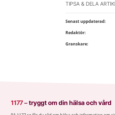
TIPSA & DELA ARTI
Senast uppdaterad
:
Redaktör
:
Granskare
:
1177
–
tryggt om din hälsa och vård
På 1177.se får du råd om hälsa och information om 