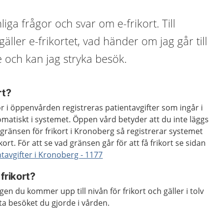
iga frågor och svar om e-frikort. Till
ller e-frikortet, vad händer om jag går till
e och kan jag stryka besök.
rt?
ör i öppenvården registreras patientavgifter som ingår i
atiskt i systemet. Öppen vård betyder att du inte läggs
 gränsen för frikort i Kronoberg så registrerar systemet
ort. För att se vad gränsen går för att få frikort se sidan
ntavgifter i Kronoberg - 1177
 frikort?
agen du kommer upp till nivån för frikort och gäller i tolv
a besöket du gjorde i vården.