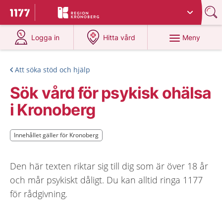
Du har valt region
Kronoberg
.
Till startsidan för 1177
på 1177.se
på 1177.se
Meny
Logga in
Hitta vård
Att söka stöd och hjälp
Sök vård för psykisk ohälsa
i Kronoberg
Innehållet gäller för Kronoberg
Innehållet gäller för Kronoberg
Den här texten riktar sig till dig som är över 18 år
och mår psykiskt dåligt. Du kan alltid ringa 1177
för rådgivning.