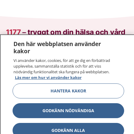
1177
–
tryggt om din hälsa och vård
Den här webbplatsen använder
På 1177.se får du råd om hälsa och information om
kakor
sjukdomar och vilka mottagningar du kan kontakta.
Logga in för att läsa din journal och göra dina
Vi använder kakor, cookies, för att ge dig en förbättrad
upplevelse, sammanställa statistik och för att viss
vårdärenden. Ring telefonnummer 1177 för
nödvändig funktionalitet ska fungera på webbplatsen.
sjukvårdsrådgivning dygnet runt.
Läs mer om hur vi använder kakor
1177 ger dig råd när du vill må bättre.
HANTERA KAKOR
GODKÄNN NÖDVÄNDIGA
Visa inn
1177 på flera språk
GODKÄNN ALLA