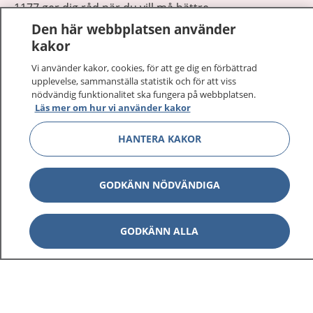
1177 ger dig råd när du vill må bättre.
Den här webbplatsen använder
kakor
Vi använder kakor, cookies, för att ge dig en förbättrad
upplevelse, sammanställa statistik och för att viss
nödvändig funktionalitet ska fungera på webbplatsen.
Visa inn
1177 på flera språk
Läs mer om hur vi använder kakor
Visa inn
Om 1177
HANTERA KAKOR
Visa inn
Kontakt
GODKÄNN NÖDVÄNDIGA
Behandling av personuppgifter
GODKÄNN ALLA
Hantering av kakor
Inställningar för kakor