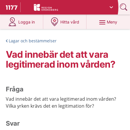
Du har valt region
Kronoberg
.
Till startsidan för 1177
på 1177.se
på 1177.se
Meny
Logga in
Hitta vård
Lagar och bestämmelser
Vad innebär det att vara
legitimerad inom vården?
Fråga
Vad innebär det att vara legitimerad inom vården?
Vilka yrken krävs det en legitimation för?
Svar