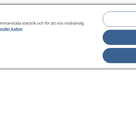
ammanställa statistik och för att viss nödvändig
änder kakor
sjukdomar och
Other languages
sa din journal
Lättläst svenska
 för