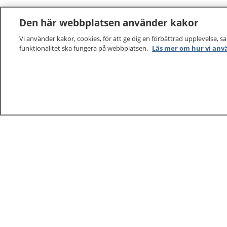
Den här webbplatsen använder kakor
Vi använder kakor, cookies, för att ge dig en förbättrad upplevelse, s
funktionalitet ska fungera på webbplatsen.
Läs mer om hur vi anv
1177
–
tryggt om din hälsa och vård
På 1177.se får du råd om hälsa och information om 
vilka mottagningar du kan kontakta. Logga in för att lä
och göra dina vårdärenden. Ring telefonnummer 1177
sjukvårdsrådgivning dygnet runt.
1177 ger dig råd när du vill må bättre.