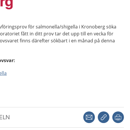
rg
föringsprov för salmonella/shigella i Kronoberg söka
oratoriet fått in ditt prov tar det upp till en vecka för
 Provsvaret finns därefter sökbart i en månad på denna
ovsvar:
ella
Dela via mejl
Kopiera län
Skr
KELN