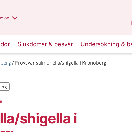
r valt region
n annan
egion
Kronoberg
.
ador
Sjukdomar & besvär
Undersökning & b
oberg
Provsvar salmonella/shigella i Kronoberg
berg
berg
r
la/shigella i