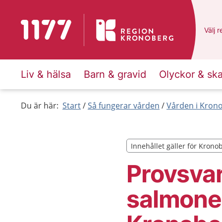
Till startsidan för 1177
Du ha
Välj
e
r
Liv & hälsa
Barn & gravid
Olyckor & sk
Du är här:
Start
Så fungerar vården
Vården i Kron
Innehållet gäller för Krono
Innehållet gäller för Krono
Provsva
salmonel