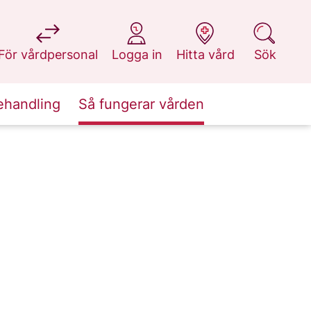
på 1177.se
på 1177.se
på 1177.se
på 1177.se
För vårdpersonal
Logga in
Hitta vård
Sök
ehandling
Så fungerar vården