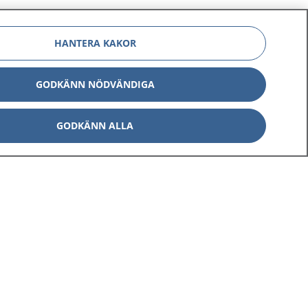
HANTERA KAKOR
GODKÄNN NÖDVÄNDIGA
GODKÄNN ALLA
Om 1177
Kontakt
E-tjänster
Press
Aktuellt
Digital tillgänglighet