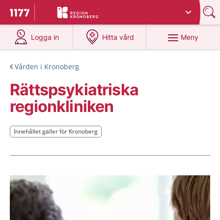
Du har valt region
Kronoberg
.
Till startsidan för 1177
på 1177.se
på 1177.se
Meny
Logga in
Hitta vård
Vården i Kronoberg
Rättspsykiatriska
regionkliniken
Innehållet gäller för Kronoberg
Innehållet gäller för Kronoberg
Aktuella artiklar