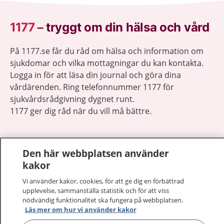
1177
–
tryggt om din hälsa och vård
På 1177.se får du råd om hälsa och information om
sjukdomar och vilka mottagningar du kan kontakta.
Logga in för att läsa din journal och göra dina
vårdärenden. Ring telefonnummer 1177 för
sjukvårdsrådgivning dygnet runt.
1177 ger dig råd när du vill må bättre.
Den här webbplatsen använder
kakor
Visa inn
1177 på flera språk
Vi använder kakor, cookies, för att ge dig en förbättrad
upplevelse, sammanställa statistik och för att viss
nödvändig funktionalitet ska fungera på webbplatsen.
Visa inn
Om 1177
Läs mer om hur vi använder kakor