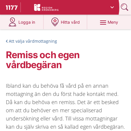
Du har valt region
Kronoberg
.
Till startsidan för 1177
på 1177.se
på 1177.se
Meny
Logga in
Hitta vård
Att välja vårdmottagning
Remiss och egen
vårdbegäran
Ibland kan du behöva få vård på en annan
mottagning än den du först hade kontakt med.
Då kan du behöva en remiss. Det är ett besked
om att du behöver en mer specialiserad
undersökning eller vård. Till vissa mottagningar
kan du själv skriva en så kallad egen vårdbegäran.