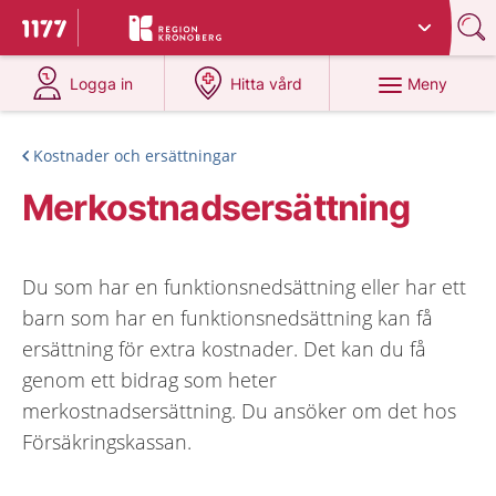
Du har valt region
Kronoberg
.
Till startsidan för 1177
på 1177.se
på 1177.se
Meny
Logga in
Hitta vård
Kostnader och ersättningar
Merkostnadsersättning
Du som har en funktionsnedsättning eller har ett
barn som har en funktionsnedsättning kan få
ersättning för extra kostnader. Det kan du få
genom ett bidrag som heter
merkostnadsersättning. Du ansöker om det hos
Försäkringskassan.