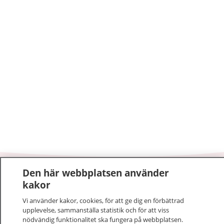
Den här webbplatsen använder
1177
–
tryggt om din hälsa och vård
kakor
Vi använder kakor, cookies, för att ge dig en förbättrad
På 1177.se får du råd om hälsa och information om
upplevelse, sammanställa statistik och för att viss
sjukdomar och vilka mottagningar du kan kontakta.
nödvändig funktionalitet ska fungera på webbplatsen.