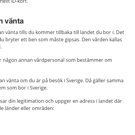
ellt ID-kort.
n vänta
n vänta tills du kommer tillbaka till landet du bor i. Det
du bryter ett ben som måste gipsas. Den vården kallas
.
eller någon annan vårdpersonal som bestämmer om
kan vänta om du är på besök i Sverige. Då gäller samma
em som bor i Sverige.
isar din legitimation och uppger en adress i landet där
nde länder eller områden: