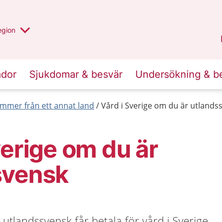
r valt region
n annan
egion
Kronoberg
.
ador
Sjukdomar & besvär
Undersökning & b
mmer från ett annat land
Vård i Sverige om du är utlands
verige om du är
svensk
tlandssvensk får betala för vård i Sverige