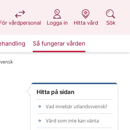
på 1177.se
på 1177.se
på 1177.se
på 1177.se
För vårdpersonal
Logga in
Hitta vård
Sök
ehandling
Så fungerar vården
svensk
Hitta på sidan
Vad innebär utlandssvensk?
Vård som inte kan vänta