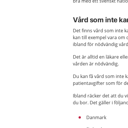
bra med ett svenskt nation
Vård som inte ka
Det finns vård som inte ka
kan till exempel vara om 
ibland för nödvändig vård
Det är alltid en läkare 
vården är nödvändig.
Du kan få vård som inte 
patientavgifter som för d
Ibland räcker det att du v
du bor. Det gäller i följa
Danmark