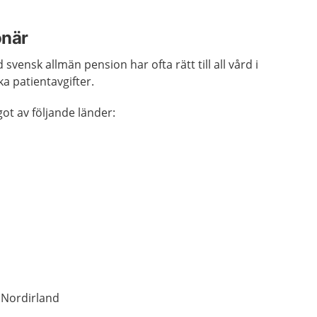
onär
vensk allmän pension har ofta rätt till all vård i
a patientavgifter.
got av följande länder:
 Nordirland