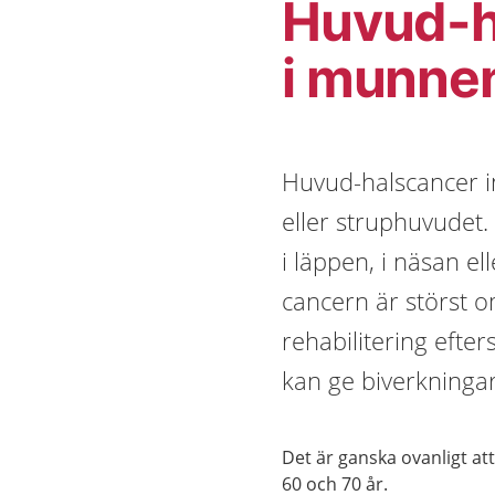
Huvud-h
i munnen
Huvud-halscancer i
eller struphuvudet.
i läppen, i näsan el
cancern är störst o
rehabilitering eft
kan ge biverkningar
Det är ganska ovanligt at
60 och 70 år.