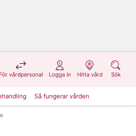
på 1177.se
på 1177.se
på 1177.se
på 1177.se
För vårdpersonal
Logga in
Hitta vård
Sök
ehandling
Så fungerar vården
et