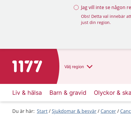
Jag vill inte se någon 
Obs! Detta val innebär att
just din region.
Till startsidan för 1177
Välj
region
Liv & hälsa
Barn & gravid
Olyckor & sk
Du är här:
Start
Sjukdomar & besvär
Cancer
Canc