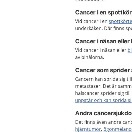
Cancer i en spottkör
Vid cancer i en
spottkörte
underkäken. Där finns spo
Cancer i näsan eller
Vid cancer i näsan eller
b
av bihålorna.
Cancer som sprider 
Cancern kan sprida sig til
metastaser. Det är samma
halscancer sprider sig t
uppstår och kan sprida si
Andra cancersjukdom
Det finns även andra canc
hjärntumör
,
ögonmelan