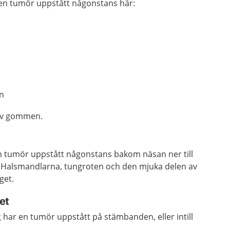
en tumör uppstått någonstans här:
en
 av gommen.
 tumör uppstått någonstans bakom näsan ner till
. Halsmandlarna, tungroten och den mjuka delen av
get.
et
t
har en tumör uppstått på stämbanden, eller intill