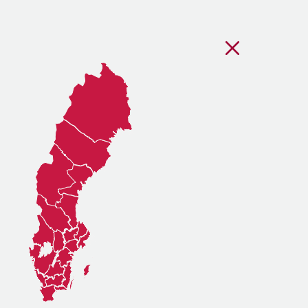
Stäng regionsvälj