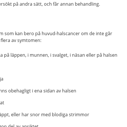
ersökt på andra sätt, och får annan behandling.
m som kan bero på huvud-halscancer om de inte går
r flera av symtomen:
ta på läppen, i munnen, i svalget, i näsan eller på halsen
ja
änns obehagligt i ena sidan av halsen
rat
äppt, eller har snor med blodiga strimmor
gon del av ansiktet.