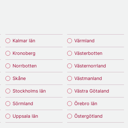
Kalmar län
Värmland
Kronoberg
Västerbotten
Norrbotten
Västernorrland
Skåne
Västmanland
Stockholms län
Västra Götaland
Sörmland
Örebro län
Uppsala län
Östergötland