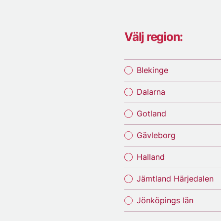
Välj region:
Blekinge
Dalarna
Gotland
Gävleborg
Halland
Jämtland Härjedalen
Jönköpings län