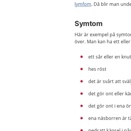
lymfom
. Då blir man und
Symtom
Här är exempel på symto
över. Man kan ha ett elle
ett sår eller en knu
hes röst
det är svårt att sväl
det gör ont eller k
det gör ont i ena ö
ena näsborren är t
nedsatt känsel i nå