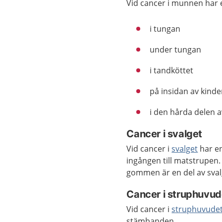
Vid cancer i munnen har 
i tungan
under tungan
i tandköttet
på insidan av kind
i den hårda delen
Cancer i svalget
Vid cancer i
svalget
har en
ingången till matstrupen
gommen är en del av sval
Cancer i struphuvud
Vid cancer i
struphuvude
stämbanden.