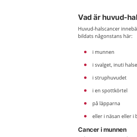
Vad är huvud-ha
Huvud-halscancer innebä
bildats någonstans här:
i munnen
i svalget, inuti hals
i struphuvudet
i en spottkörtel
på läpparna
eller i näsan eller i
Cancer i munnen