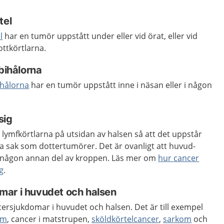
tel
l
har en tumör uppstått under eller vid örat, eller vid
ttkörtlarna.
 bihålorna
ihålorna
har en tumör uppstått inne i näsan eller i någon
sig
l lymfkörtlarna på utsidan av halsen så att det uppstår
 sak som dottertumörer. Det är ovanligt att huvud-
ill någon annan del av kroppen. Läs mer om
hur cancer
g
.
ar i huvudet och halsen
ersjukdomar i huvudet och halsen. Det är till exempel
om
, cancer i matstrupen,
sköldkörtelcancer
,
sarkom
och