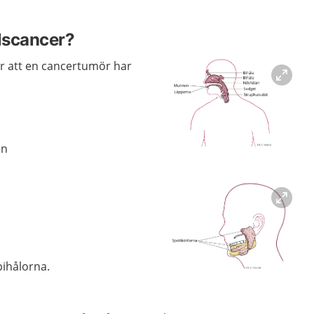
lscancer?
r att en cancertumör har
en
Förstora bilden
 bihålorna.
Förstora bilden