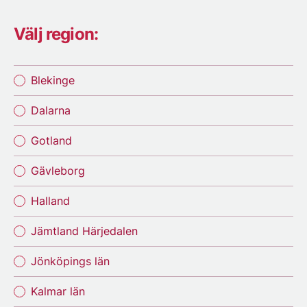
Välj region:
Blekinge
Dalarna
Gotland
Gävleborg
Halland
Jämtland Härjedalen
Jönköpings län
Kalmar län