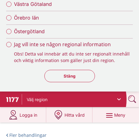
Västra Götaland
Örebro län
Östergötland
Jag vill inte se någon regional information
Obs! Detta val innebär att du inte ser regionalt innehåll
och viktig information som gäller just din region.
Stäng regionsväljaren
Stäng
Välj
region
Till startsidan för 1177
på 1177.se
på 1177.se
Meny
Logga in
Hitta vård
Fler behandlingar