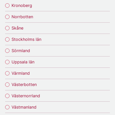
Kronoberg
Norrbotten
Skåne
Stockholms län
Sörmland
Uppsala län
Värmland
Västerbotten
Västernorrland
Västmanland