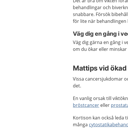
Det är bra om vikten förän
behandlingar och biverkn
snabbare. Försök bibehåll
för lite när behandlingen 
Väg dig en gång i v
Väg dig gärna en gång i v
om du ökar eller minskar m
Mattips vid ökad 
Vissa cancersjukdomar och
det.
En vanlig orsak till viktö
bröstcancer
eller
prostat
Kortison kan också leda t
många
cytostatikabehand