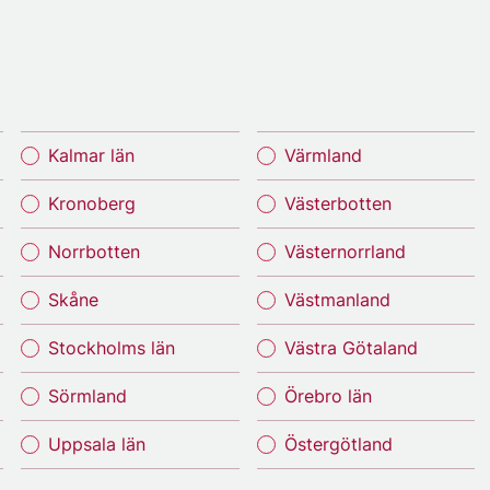
Kalmar län
Värmland
Kronoberg
Västerbotten
Norrbotten
Västernorrland
Skåne
Västmanland
Stockholms län
Västra Götaland
Sörmland
Örebro län
Uppsala län
Östergötland