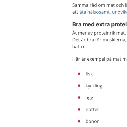
Samma råd om mat och livs
att
äta hälsosamt
,
undvik
Bra med extra prote
Ät mer av proteinrik mat
Det är bra för musklerna,
bättre.
Här är exempel på mat m
fisk
kyckling
ägg
nötter
bönor