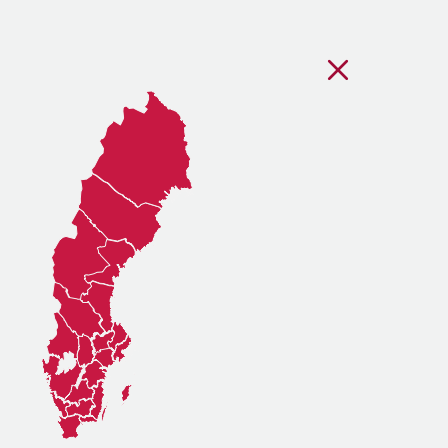
Stäng regionsvälj