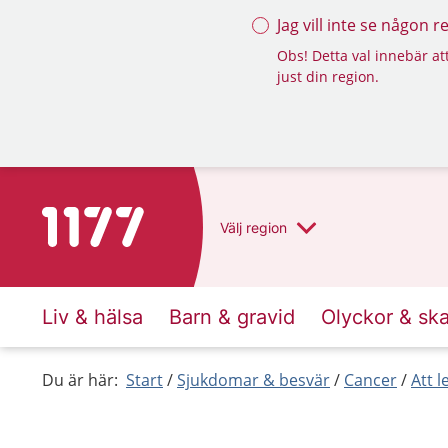
Jag vill inte se någon 
Obs! Detta val innebär att
just din region.
Till startsidan för 1177
Välj
region
Liv & hälsa
Barn & gravid
Olyckor & sk
Du är här:
Start
Sjukdomar & besvär
Cancer
Att 