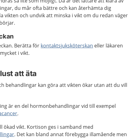
dras så lite som möjligt. Då är det lättare att klara av
ingar, du mår ofta bättre och kan återhämta dig
a vikten och undvik att minska i vikt om du redan väger
börjar.
eckan
eckan. Berätta för
kontaktsjuksköterskan
eller läkaren
ycket i vikt.
lust att äta
 behandlingar kan göra att vikten ökar utan att du vill
kning är en del hormonbehandlingar vid till exempel
acancer
.
ill ökad vikt. Kortison ges i samband med
lingar
. Det kan bland annat förebygga illamående men