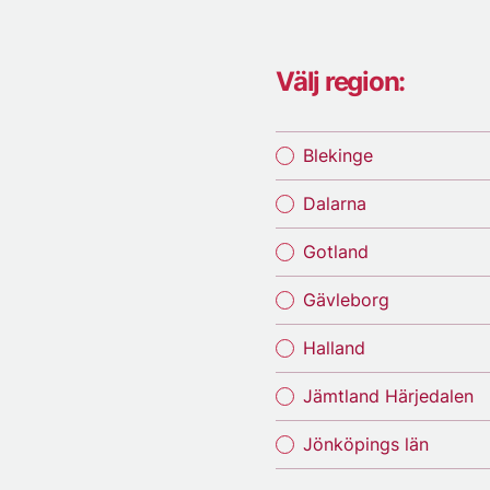
Välj region:
Blekinge
Dalarna
Gotland
Gävleborg
Halland
Jämtland Härjedalen
Jönköpings län