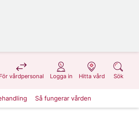
på 1177.se
på 1177.se
på 1177.se
på 1177.se
För vårdpersonal
Logga in
Hitta vård
Sök
ehandling
Så fungerar vården