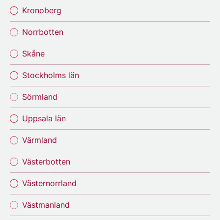
Kronoberg
Norrbotten
Skåne
Stockholms län
Sörmland
Uppsala län
Värmland
Västerbotten
Västernorrland
Västmanland