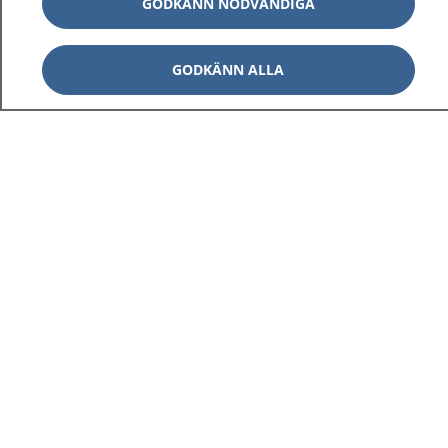
GODKÄNN NÖDVÄNDIGA
GODKÄNN ALLA