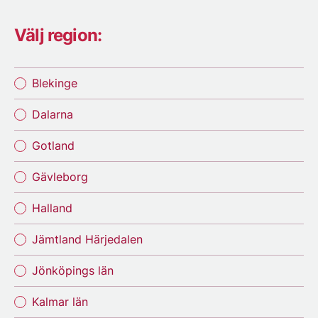
Välj region:
Blekinge
Dalarna
Gotland
Gävleborg
Halland
Jämtland Härjedalen
Jönköpings län
Kalmar län