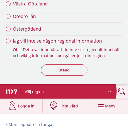
Västra Götaland
Örebro län
Östergötland
Jag vill inte se någon regional information
Obs! Detta val innebär att du inte ser regionalt innehåll
och viktig information som gäller just din region.
Stäng regionsväljaren
Stäng
Välj
region
Till startsidan för 1177
på 1177.se
på 1177.se
Meny
Logga in
Hitta vård
Mun, läppar och tunga