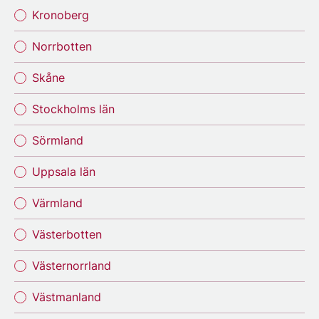
Kronoberg
Norrbotten
Skåne
Stockholms län
Sörmland
Uppsala län
Värmland
Västerbotten
Västernorrland
Västmanland