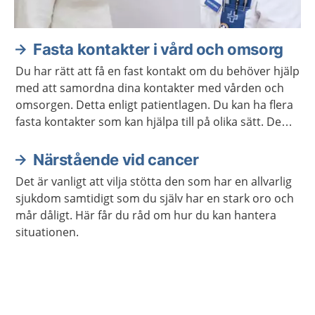
Fasta kontakter i vård och omsorg
Du har rätt att få en fast kontakt om du behöver hjälp
med att samordna dina kontakter med vården och
omsorgen. Detta enligt patientlagen. Du kan ha flera
fasta kontakter som kan hjälpa till på olika sätt. De
ska samarbeta så att du får en mer sammanhållen
vård och omsorg.
Närstående vid cancer
Det är vanligt att vilja stötta den som har en allvarlig
sjukdom samtidigt som du själv har en stark oro och
mår dåligt. Här får du råd om hur du kan hantera
situationen.