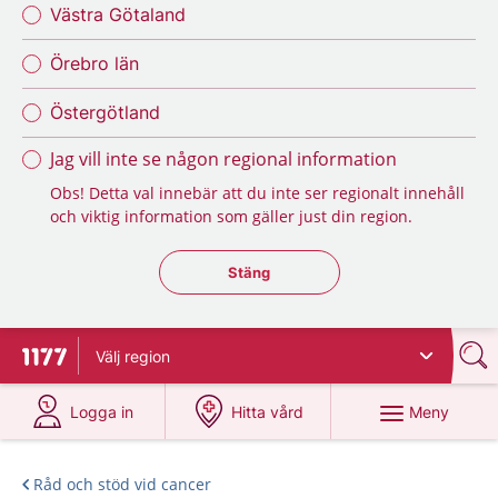
Västra Götaland
Örebro län
Östergötland
Jag vill inte se någon regional information
Obs! Detta val innebär att du inte ser regionalt innehåll
och viktig information som gäller just din region.
Stäng regionsväljaren
Stäng
Välj
region
Till startsidan för 1177
på 1177.se
på 1177.se
Meny
Logga in
Hitta vård
Råd och stöd vid cancer