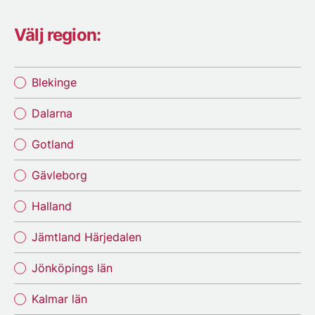
Välj region:
Blekinge
Dalarna
Gotland
Gävleborg
Halland
Jämtland Härjedalen
Jönköpings län
Kalmar län