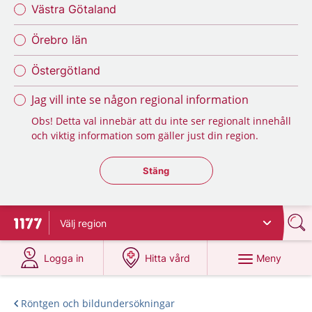
Västra Götaland
Örebro län
Östergötland
Jag vill inte se någon regional information
Obs! Detta val innebär att du inte ser regionalt innehåll
och viktig information som gäller just din region.
Stäng regionsväljaren
Stäng
Välj
region
Till startsidan för 1177
på 1177.se
på 1177.se
Meny
Logga in
Hitta vård
Röntgen och bildundersökningar