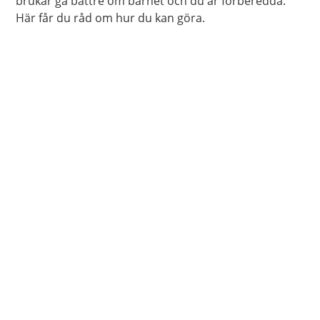
brukar gå bättre om barnet och du är förberedda.
Här får du råd om hur du kan göra.