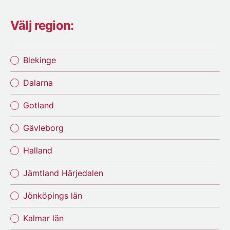
Välj region:
Blekinge
Dalarna
Gotland
Gävleborg
Halland
Jämtland Härjedalen
Jönköpings län
Kalmar län