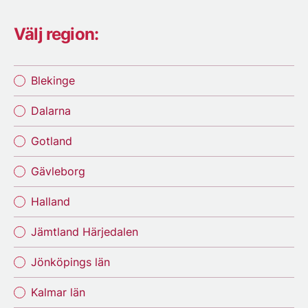
Välj region:
Blekinge
Dalarna
Gotland
Gävleborg
Halland
Jämtland Härjedalen
Jönköpings län
Kalmar län