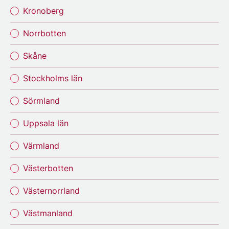
Kronoberg
Norrbotten
Skåne
Stockholms län
Sörmland
Uppsala län
Värmland
Västerbotten
Västernorrland
Västmanland