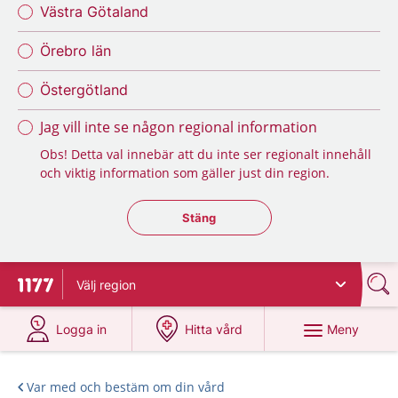
Västra Götaland
Örebro län
Östergötland
Jag vill inte se någon regional information
Obs! Detta val innebär att du inte ser regionalt innehåll
och viktig information som gäller just din region.
Stäng regionsväljaren
Stäng
Välj
region
Till startsidan för 1177
på 1177.se
på 1177.se
Meny
Logga in
Hitta vård
Var med och bestäm om din vård