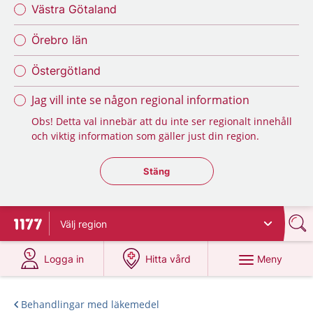
Västra Götaland
Örebro län
Östergötland
Jag vill inte se någon regional information
Obs! Detta val innebär att du inte ser regionalt innehåll
och viktig information som gäller just din region.
Stäng regionsväljaren
Stäng
Välj
region
Till startsidan för 1177
på 1177.se
på 1177.se
Meny
Logga in
Hitta vård
Behandlingar med läkemedel