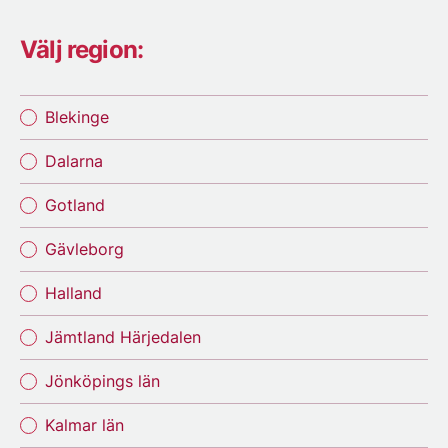
Välj region:
Blekinge
Dalarna
Gotland
Gävleborg
Halland
Jämtland Härjedalen
Jönköpings län
Kalmar län