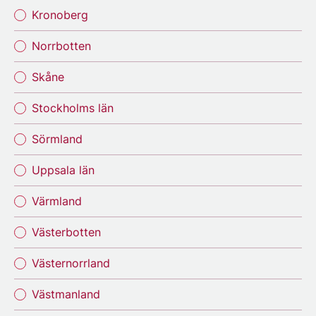
Kronoberg
Norrbotten
Skåne
Stockholms län
Sörmland
Uppsala län
Värmland
Västerbotten
Västernorrland
Västmanland