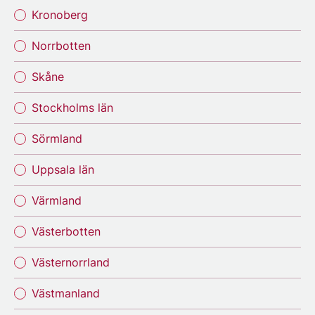
Kronoberg
Norrbotten
Skåne
Stockholms län
Sörmland
Uppsala län
Värmland
Västerbotten
Västernorrland
Västmanland