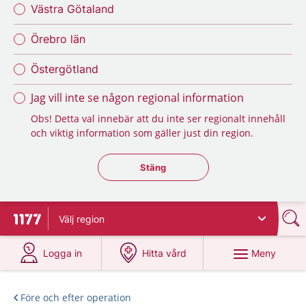
Västra Götaland
Örebro län
Östergötland
Jag vill inte se någon regional information
Obs! Detta val innebär att du inte ser regionalt innehåll
och viktig information som gäller just din region.
Stäng regionsväljaren
Stäng
Välj
region
Till startsidan för 1177
på 1177.se
på 1177.se
Meny
Logga in
Hitta vård
Före och efter operation