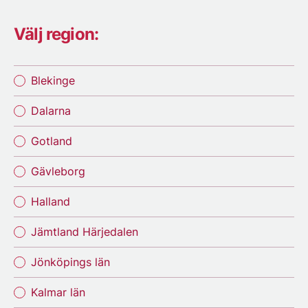
Välj region:
Blekinge
Dalarna
Gotland
Gävleborg
Halland
Jämtland Härjedalen
Jönköpings län
Kalmar län