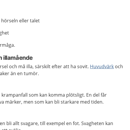
hörseln eller talet
ghet
örmåga.
h illamående
sel och må illa, särskilt efter att ha sovit.
Huvudvärk
och
saker än en tumör.
 krampanfall som kan komma plötsligt. En del får
a märker, men som kan bli starkare med tiden.
 bli allt svagare, till exempel en fot. Svagheten kan