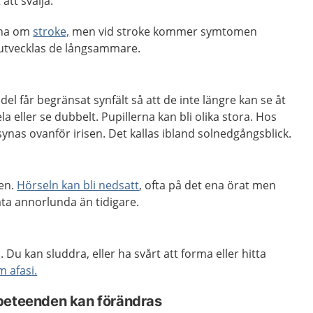
 att svälja.
nna om
stroke,
men vid stroke kommer symtomen
r utvecklas de långsammare.
el får begränsat synfält så att de inte längre kan se åt
a eller se dubbelt. Pupillerna kan bli olika stora. Hos
nas ovanför irisen. Det kallas ibland solnedgångsblick.
nen.
Hörseln kan bli nedsatt
, ofta på det ena örat men
åta annorlunda än tidigare.
. Du kan sluddra, eller ha svårt att forma eller hitta
m afasi.
beteenden kan förändras