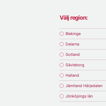
Välj region:
Blekinge
Dalarna
Gotland
Gävleborg
Halland
Jämtland Härjedalen
Jönköpings län