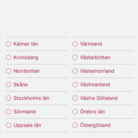
Kalmar län
Värmland
Kronoberg
Västerbotten
Norrbotten
Västernorrland
Skåne
Västmanland
Stockholms län
Västra Götaland
Sörmland
Örebro län
Uppsala län
Östergötland