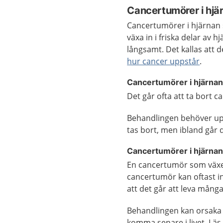
Cancertumörer i hjä
Cancertumörer i hjärnan s
växa in i friska delar av 
långsamt. Det kallas att 
hur cancer uppstår
.
Cancertumörer i hjärna
Det går ofta att ta bort
Behandlingen behöver up
tas bort, men ibland går d
Cancertumörer i hjärna
En cancertumör som växer
cancertumör kan oftast in
att det går att leva mån
Behandlingen kan orsaka 
komma senare i livet. Läs