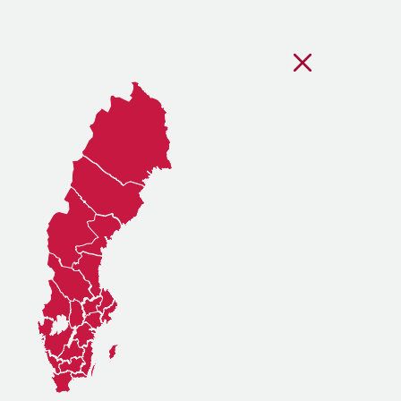
Stäng regionsvälj