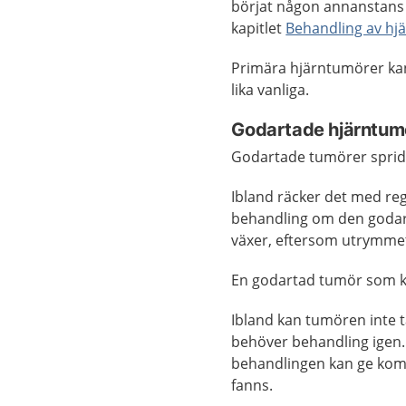
börjat någon annanstans i
kapitlet
Behandling av hj
Primära hjärntumörer kan
lika vanliga.
Godartade hjärntum
Godartade tumörer sprider
Ibland räcker det med reg
behandling om den godar
växer, eftersom utrymmet
En godartad tumör som kan 
Ibland kan tumören inte t
behöver behandling igen. 
behandlingen kan ge komp
fanns.