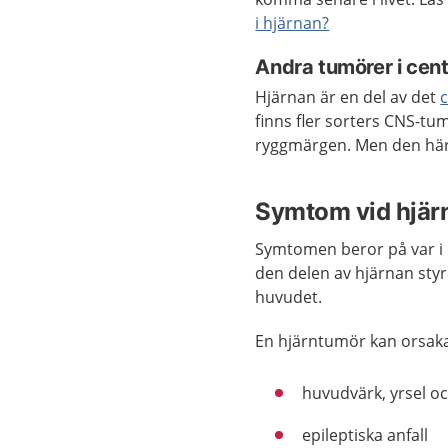
i hjärnan?
Andra tumörer i cen
Hjärnan är en del av det
finns fler sorters CNS-tu
ryggmärgen. Men den här
Symtom vid hjär
Symtomen beror på var i 
den delen av hjärnan styr
huvudet.
En hjärntumör kan orsaka 
huvudvärk, yrsel o
epileptiska anfall