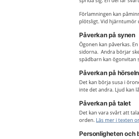
sprida sig. En del får svårt
Förlamningen kan påmi
plötsligt. Vid hjärntumö
Påverkan på synen
Ögonen kan påverkas. En d
sidorna. Andra börjar skel
spädbarn kan ögonvitan sy
Påverkan på hörseln
Det kan börja susa i öro
inte det andra. Ljud kan l
Påverkan på talet
Det kan vara svårt att tala
orden.
Läs mer i texten o
Personligheten och 