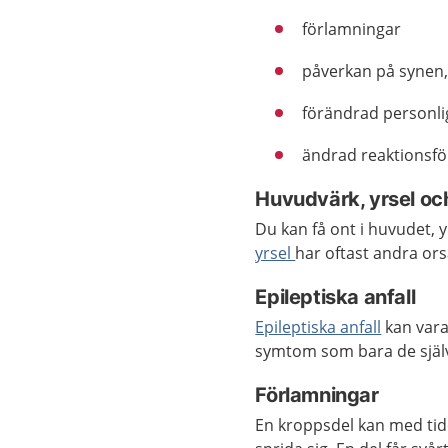
förlamningar
påverkan på synen, 
förändrad personli
ändrad reaktionsf
Huvudvärk, yrsel oc
Du kan få ont i huvudet, yr
yrsel
har oftast andra or
Epileptiska anfall
Epileptiska anfall
kan vara
symtom som bara de själv
Förlamningar
En kroppsdel kan med tiden