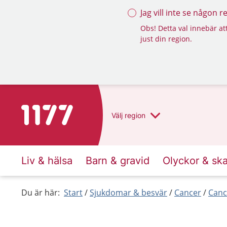
Jag vill inte se någon 
Obs! Detta val innebär att
just din region.
Till startsidan för 1177
Välj
region
Liv & hälsa
Barn & gravid
Olyckor & sk
Du är här:
Start
Sjukdomar & besvär
Cancer
Canc