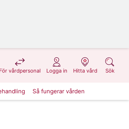
på 1177.se
på 1177.se
på 1177.se
på 1177.se
För vårdpersonal
Logga in
Hitta vård
Sök
ehandling
Så fungerar vården