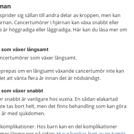
rnan
prider sig sällan till andra delar av kroppen, men kan
hjärnan. Cancertumörer i hjärnan kan växa snabbt eller
de är höggradiga eller låggradiga. Här kan du läsa mer om
n som växer långsamt
 cancertumörer som växer långsamt.
prepas om en långsamt växande cancertumör inte kan
et att vänta flera år innan det är nödvändigt.
n som växer snabbt
 snabbt är vanligare hos vuxna. En sådan elakartad
te tas bort helt, men det finns behandling som kan göra
ga år med sjukdomen.
komplikationer. Hos barn kan en del komplikationer
 mer längre ner på sidan:
Hur påverkas livet av en tumör