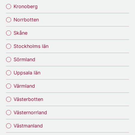
Kronoberg
Norrbotten
Skåne
Stockholms län
Sörmland
Uppsala län
Värmland
Västerbotten
Västernorrland
Västmanland