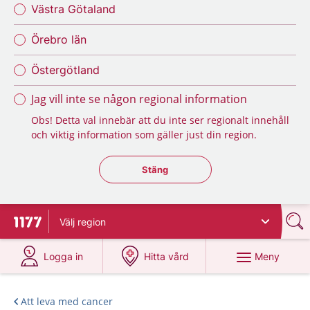
Västra Götaland
Örebro län
Östergötland
Jag vill inte se någon regional information
Obs! Detta val innebär att du inte ser regionalt innehåll
och viktig information som gäller just din region.
Stäng regionsväljaren
Stäng
Välj
region
Till startsidan för 1177
på 1177.se
på 1177.se
Meny
Logga in
Hitta vård
Att leva med cancer