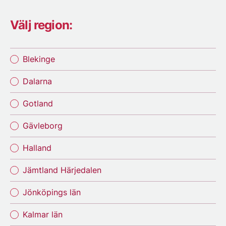
Välj region:
Blekinge
Dalarna
Gotland
Gävleborg
Halland
Jämtland Härjedalen
Jönköpings län
Kalmar län