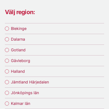
Välj region:
Blekinge
Dalarna
Gotland
Gävleborg
Halland
Jämtland Härjedalen
Jönköpings län
Kalmar län