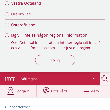
Västra Götaland
Örebro län
Östergötland
Jag vill inte se någon regional information
Obs! Detta val innebär att du inte ser regionalt innehåll
och viktig information som gäller just din region.
Stäng regionsväljaren
Stäng
Välj
region
Till startsidan för 1177
på 1177.se
på 1177.se
Meny
Logga in
Hitta vård
Cancerformer