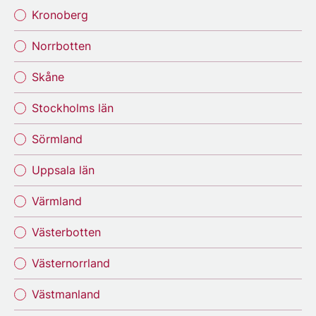
Kronoberg
Norrbotten
Skåne
Stockholms län
Sörmland
Uppsala län
Värmland
Västerbotten
Västernorrland
Västmanland