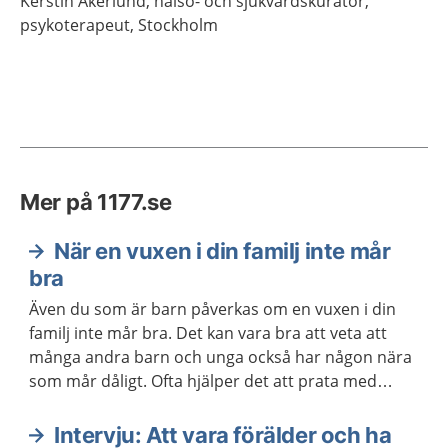
Kerstin
Åkerlund,
hälso- och sjukvårdskurator,
psykoterapeut,
Stockholm
Mer på 1177.se
När en vuxen i din familj inte mår
bra
Även du som är barn påverkas om en vuxen i din
familj inte mår bra. Det kan vara bra att veta att
många andra barn och unga också har någon nära
som mår dåligt. Ofta hjälper det att prata med
någon.
Intervju: Att vara förälder och ha