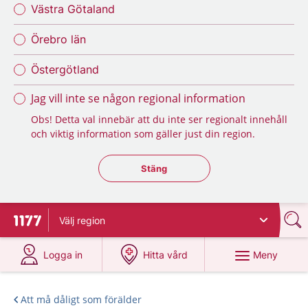
Västra Götaland
Örebro län
Östergötland
Jag vill inte se någon regional information
Obs! Detta val innebär att du inte ser regionalt innehåll
och viktig information som gäller just din region.
Stäng regionsväljaren
Stäng
Välj
region
Till startsidan för 1177
på 1177.se
på 1177.se
Meny
Logga in
Hitta vård
Att må dåligt som förälder