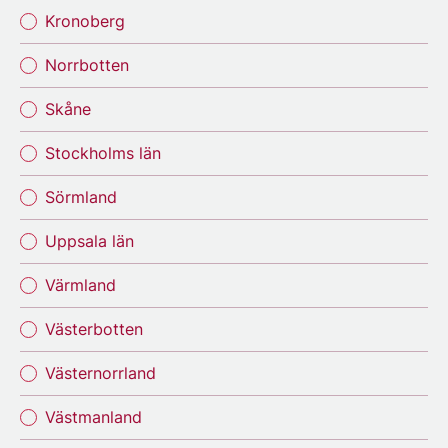
Kronoberg
Norrbotten
Skåne
Stockholms län
Sörmland
Uppsala län
Värmland
Västerbotten
Västernorrland
Västmanland