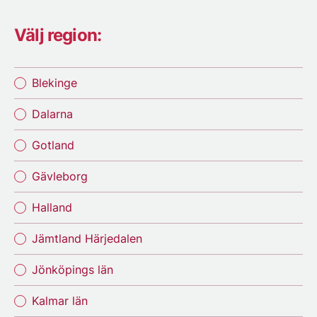
Välj region:
Blekinge
Dalarna
Gotland
Gävleborg
Halland
Jämtland Härjedalen
Jönköpings län
Kalmar län