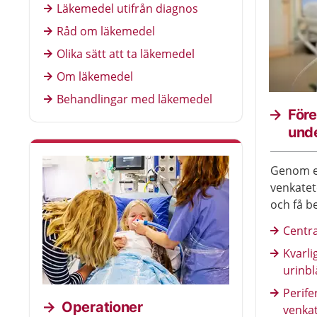
Läkemedel utifrån diagnos
när du använder läkemedel.
Råd om läkemedel
Olika sätt att ta läkemedel
Om läkemedel
Behandlingar med läkemedel
Före
und
Genom en
venkatet
och få b
exempel
Centra
Kvarli
urinb
Perife
Operationer
venkat