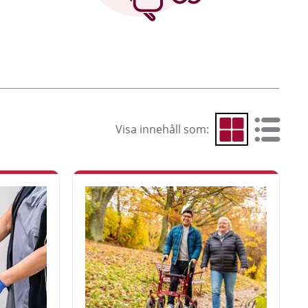
Visa innehåll som:
Visa som rutnät
Visa som 