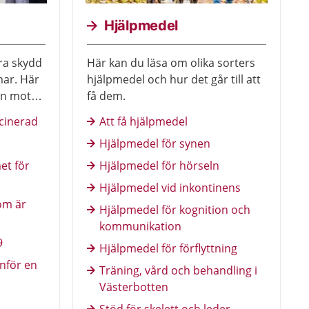
Hjälpmedel
bra skydd
Här kan du läsa om olika sorters
ar. Här
hjälpmedel och hur det går till att
on mot
få dem.
när du
ccinerad
Att få hjälpmedel
t barn.
Hjälpmedel för synen
et för
Hjälpmedel för hörseln
Hjälpmedel vid inkontinens
om är
Hjälpmedel för kognition och
kommunikation
9
Hjälpmedel för förflyttning
inför en
Träning, vård och behandling i
Västerbotten