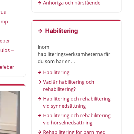
Anhöriga och närstående
rus
ramp
Habilitering
feber
Inom
ulos –
habiliteringsverksamheterna får
du som har en
efeber
funktionsnedsättning stöd och
Habilitering
hjälp.
Vad är habilitering och
rehabilitering?
Habilitering och rehabilitering
vid synnedsättning
Habilitering och rehabilitering
vid hörselnedsättning
Rehabilitering för barn med