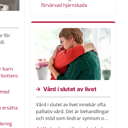
förvärvad hjärnskada
r för
ll.
ör barn
rbottens
Vård i slutet av livet
 med
Vård i slutet av livet innebär ofta
h ersätta
palliativ vård. Det är behandlingar
och stöd som lindrar symtom och
lering
som ibland kan förlänga livet.