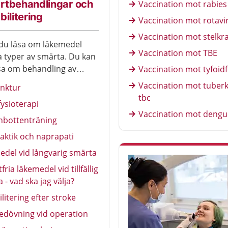
rtbehandlingar och
Vaccination mot rabies
bilitering
Vaccination mot rotavi
Vaccination mot stelk
du läsa om läkemedel
Vaccination mot TBE
a typer av smärta. Du kan
sa om behandling av
Vaccination mot tyfoid
som fysioterapi, tens och
Vaccination mot tuberk
nktur
ur. Här finns också
tbc
 fysioterapi
m rehabilitering.
Vaccination mot dengu
nbottenträning
aktik och naprapati
del vid långvarig smärta
fria läkemedel vid tillfällig
 - vad ska jag välja?
litering efter stroke
edövning vid operation