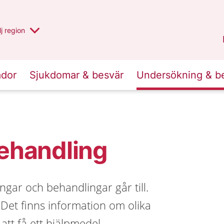
 har valt region
j
en annan
region
Västerbotten
.
ador
Sjukdomar & besvär
Undersökning & b
ehandling
gar och behandlingar går till.
 Det finns information om olika
att få ett hjälpmedel.