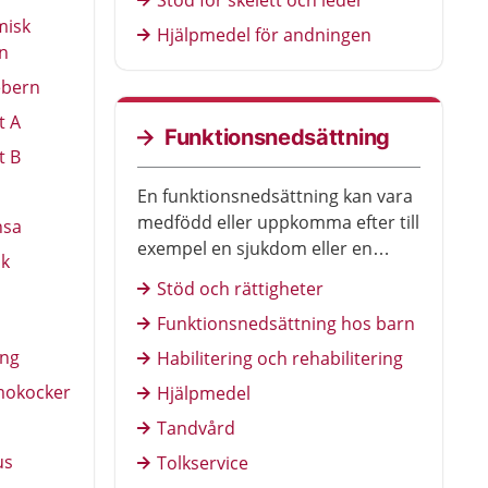
Stöd för skelett och leder
misk
Hjälpmedel för andningen
n
ebern
t A
Funktionsnedsättning
t B
En funktionsnedsättning kan vara
medfödd eller uppkomma efter till
nsa
exempel en sjukdom eller en
sk
olycka. Man kan ha en
Stöd och rättigheter
funktionsnedsättning tillfälligt
Funktionsnedsättning hos barn
eller hela livet. Här kan du läsa om
vilken hjälp och stöd som finns att
ing
Habilitering och rehabilitering
få.
mokocker
Hjälpmedel
Tandvård
us
Tolkservice