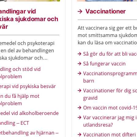
ndlingar vid
Vaccinationer
kiska sjukdomar och
vär
Att vaccinera sig ger ett 
mot smittsamma sjukdom
kan du läsa om vaccinati
emedel och psykoterapi
olika sjukdomar och om 
 en del av behandlingen
Så gör du för att bli va
bör vaccinera dig eller dit
iska sjukdomar och
Så fungerar vaccin
Läs mer om vilka olika
ling och stöd vid
 behandlingar som finns.
Vaccinationsprogramm
olproblem
barn
erapi vid psykiska besvär
Vaccinationer för dig s
n du få hjälp mot
gravid
olproblem
Om vaccin mot covid-1
edel vid alkoholberoende
Var vaccinerar jag mig 
ndling – ECT
utlandsresa?
tbehandling av hjärnan –
Vaccination mot difteri