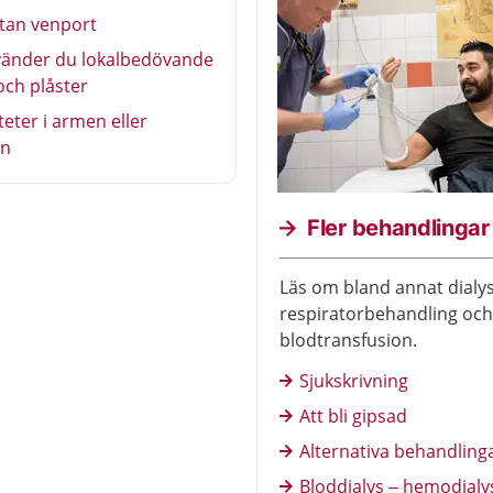
tan venport
vänder du lokalbedövande
ch plåster
eter i armen eller
en
Fler behandlingar
Läs om bland annat dialys
respiratorbehandling och
blodtransfusion.
Sjukskrivning
Att bli gipsad
Alternativa behandling
Bloddialys – hemodialy