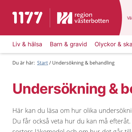
Till startsidan för 1177
Du
Väl
Liv & hälsa
Barn & gravid
Olyckor & sk
Du är här:
Start
Undersökning & behandling
Undersökning & b
Här kan du läsa om hur olika undersöknin
Du får också veta hur du kan må efteråt.
sorters läkemedel och om hur det går till 