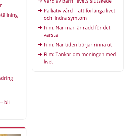
Vård av barn i livets slutskede
Även närstående kan få stöd.
r
Palliativ vård – att förlänga livet
ställning
och lindra symtom
Film: När man är rädd för det
värsta
Film: När tiden börjar rinna ut
Film: Tankar om meningen med
livet
ndring
– bli