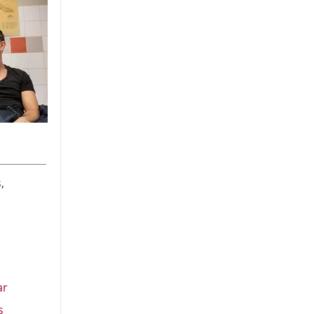
,
ar
s