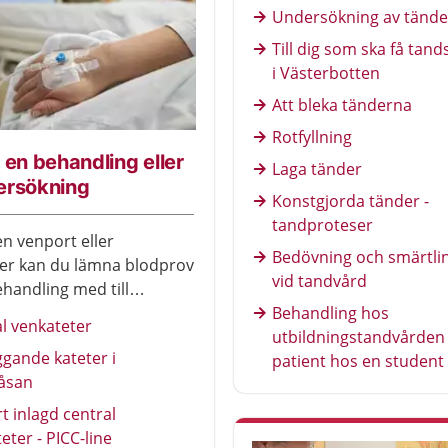
Undersökning av tände
Till dig som ska få tand
i Västerbotten
Att bleka tänderna
Rotfyllning
 en behandling eller
Laga tänder
ersökning
Konstgjorda tänder -
tandproteser
 venport eller
Bedövning och smärtli
er kan du lämna blodprov
vid tandvård
ehandling med till
 läkemedel.
Behandling hos
l venkateter
utbildningstandvården 
ggande kateter i
patient hos en student
låsan
rt inlagd central
eter - PICC-line