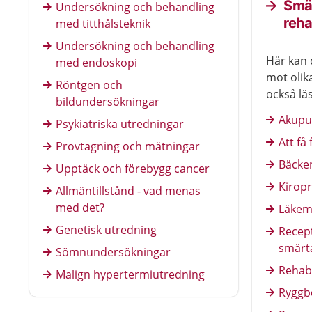
annan vårdpersonal.
Smä
Undersökning och behandling
reha
med titthålsteknik
Undersökning och behandling
Här kan 
med endoskopi
mot olik
Röntgen och
också lä
bildundersökningar
smärta, 
Akupu
Psykiatriska utredningar
akupunkt
Att få
texter o
Provtagning och mätningar
Bäcke
Upptäck och förebygg cancer
Kiropr
Allmäntillstånd - vad menas
med det?
Läkeme
Genetisk utredning
Recept
smärta
Sömnundersökningar
Rehabi
Malign hypertermiutredning
Ryggb