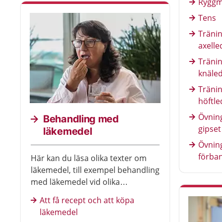
Ryggm
Tens
Tränin
axelle
Tränin
knäle
Träni
höftl
Övnin
Behandling med
gipset
läkemedel
Övning
förba
Här kan du läsa olika texter om
läkemedel, till exempel behandling
med läkemedel vid olika
sjukdomar. Du kan också få råd
Att få recept och att köpa
om hur du tar läkemedel och
läkemedel
annat som kan vara bra att veta