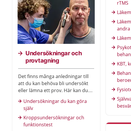
rTMS
Läkem
Läkeme
andra
Läkem
Psykot
Undersökningar och
behan
provtagning
KBT, k
Behand
Det finns många anledningar till
beroe
att du kan behöva bli undersökt
Fysiot
eller lämna ett prov. Här kan du
läsa om bland annat
Självv
Undersökningar du kan göra
kroppsundersökningar, olika
besvä
själv
typer av röntgenundersökningar
Kroppsundersökningar och
och mätningar. En del kan du göra
funktionstest
själv och andra gör en läkare eller