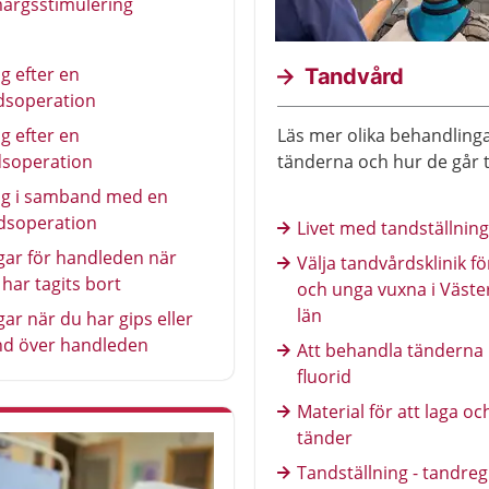
ärgsstimulering
g efter en
Tandvård
dsoperation
g efter en
Läs mer olika behandlinga
dsoperation
tänderna och hur de går ti
ng i samband med en
edsoperation
Livet med tandställning
gar för handleden när
Välja tandvårdsklinik f
 har tagits bort
och unga vuxna i Väste
län
ar när du har gips eller
nd över handleden
Att behandla tänderna
fluorid
Material för att laga oc
tänder
Tandställning - tandreg