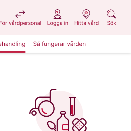
på 1177.se
på 1177.se
på 1177.se
på 1177.se
För vårdpersonal
Logga in
Hitta vård
Sök
ehandling
Så fungerar vården