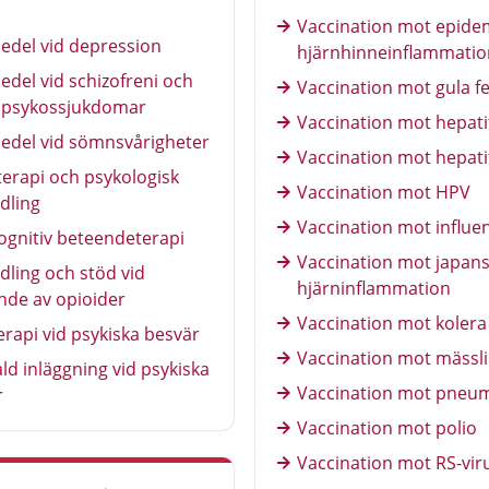
Vaccination mot epide
edel vid depression
hjärnhinneinflammatio
del vid schizofreni och
Vaccination mot gula f
 psykossjukdomar
Vaccination mot hepati
edel vid sömnsvårigheter
Vaccination mot hepati
erapi och psykologisk
Vaccination mot HPV
dling
Vaccination mot influe
ognitiv beteendeterapi
Vaccination mot japan
ling och stöd vid
hjärninflammation
nde av opioider
Vaccination mot kolera
erapi vid psykiska besvär
Vaccination mot mässl
ald inläggning vid psykiska
Vaccination mot pneu
r
Vaccination mot polio
Vaccination mot RS-vir