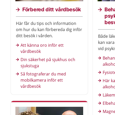
Förbered ditt vårdbesök
Beha
psy
bes
Här får du tips och information
om hur du kan förbereda dig inför
ditt besök i vården.
Både läk
kan vara
Att känna oro inför ett
vid psyk
vårdbesök
besvär. 
Behand
Din säkerhet på sjukhus och
typer av
alkoh
sjukstuga
Fysiot
Så fotograferar du med
mobilkamera inför ett
Här ka
vårdbesök
alkoh
Läkem
Elbeha
Magne