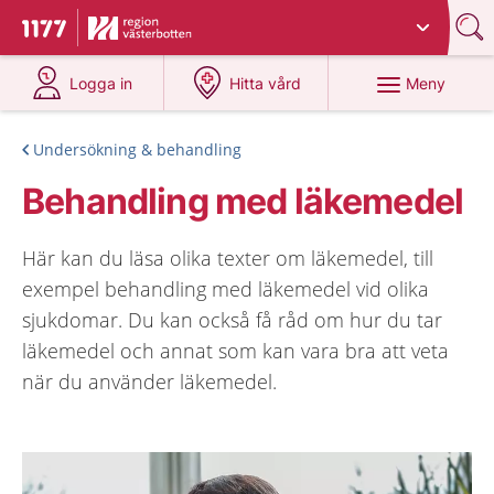
Du har valt region
Västerbotten
.
Till startsidan för 1177
på 1177.se
på 1177.se
Meny
Logga in
Hitta vård
Undersökning & behandling
Behandling med läkemedel
Här kan du läsa olika texter om läkemedel, till
exempel behandling med läkemedel vid olika
sjukdomar. Du kan också få råd om hur du tar
läkemedel och annat som kan vara bra att veta
när du använder läkemedel.