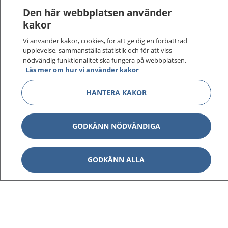
1177
–
tryggt om din hälsa och vård
Den här webbplatsen använder
kakor
På 1177.se får du råd om hälsa och information om
Vi använder kakor, cookies, för att ge dig en förbättrad
sjukdomar och vilka mottagningar du kan kontakta.
upplevelse, sammanställa statistik och för att viss
Logga in för att läsa din journal och göra dina
nödvändig funktionalitet ska fungera på webbplatsen.
vårdärenden. Ring telefonnummer 1177 för
Läs mer om hur vi använder kakor
sjukvårdsrådgivning dygnet runt.
1177 ger dig råd när du vill må bättre.
HANTERA KAKOR
GODKÄNN NÖDVÄNDIGA
Visa inn
1177 på flera språk
GODKÄNN ALLA
Visa inn
Om 1177
Visa inn
Kontakt