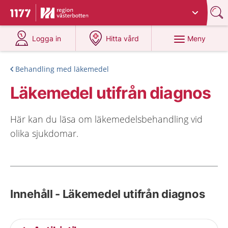
Du har valt region
Västerbotten
.
Till startsidan för 1177
på 1177.se
på 1177.se
Meny
Logga in
Hitta vård
Behandling med läkemedel
Läkemedel utifrån diagnos
Här kan du läsa om läkemedelsbehandling vid
olika sjukdomar.
Innehåll - Läkemedel utifrån diagnos