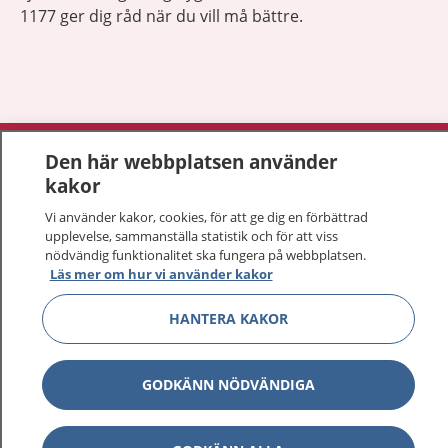
1177 ger dig råd när du vill må bättre.
Visa inn
1177 på flera språk
Den här webbplatsen använder
kakor
Visa inn
Om 1177
Vi använder kakor, cookies, för att ge dig en förbättrad
upplevelse, sammanställa statistik och för att viss
Visa inn
nödvändig funktionalitet ska fungera på webbplatsen.
Kontakt
Läs mer om hur vi använder kakor
HANTERA KAKOR
Behandling av personuppgifter
GODKÄNN NÖDVÄNDIGA
Hantering av kakor
Inställningar för kakor