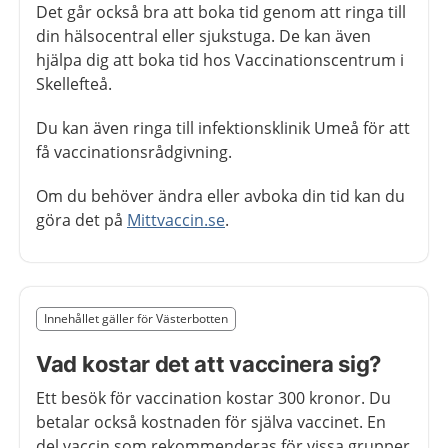
Det går också bra att boka tid genom att ringa till
din hälsocentral eller sjukstuga. De kan även
hjälpa dig att boka tid hos Vaccinationscentrum i
Skellefteå.
Du kan även ringa till infektionsklinik Umeå för att
få vaccinationsrådgivning.
Om du behöver ändra eller avboka din tid kan du
göra det på
Mittvaccin.se
.
Slut på det regionala tillägget från region Västerbotten
Innehållet gäller för Västerbotten
Nedan innehåll gäller region Västerbotten
Vad kostar det att vaccinera sig?
Ett besök för vaccination kostar 300 kronor. Du
betalar också kostnaden för själva vaccinet. En
del vaccin som rekommenderas för vissa grupper