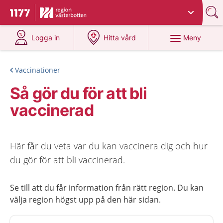
Du har valt region
Västerbotten
.
Till startsidan för 1177
på 1177.se
på 1177.se
Meny
Logga in
Hitta vård
Vaccinationer
Så gör du för att bli
vaccinerad
Här får du veta var du kan vaccinera dig och hur
du gör för att bli vaccinerad.
Se till att du får information från rätt region. Du kan
välja region högst upp på den här sidan.