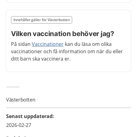
Slut på det regionala tillägget från region Västerbotten
Innehållet gäller för Västerbotten
Nedan innehåll gäller region Västerbotten
Vilken vaccination behöver jag?
På sidan
Vaccinationer
kan du läsa om olika
vaccinationer och få information om när du eller
ditt barn ska vaccinera er.
Västerbotten
Senast uppdaterad
:
2026-02-27