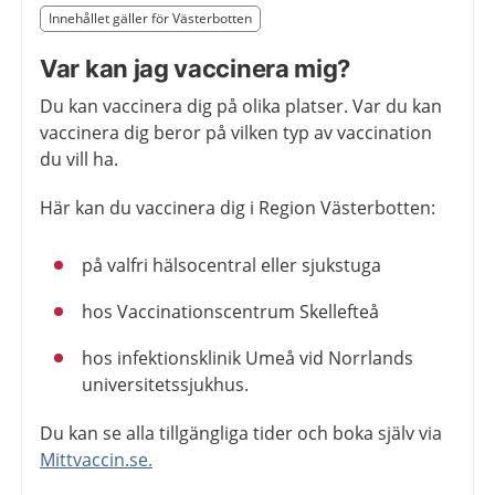
Slut på det regionala tillägget från region Västerbotten
Innehållet gäller för Västerbotten
Nedan innehåll gäller region Västerbotten
Var kan jag vaccinera mig?
Du kan vaccinera dig på olika platser. Var du kan
vaccinera dig beror på vilken typ av vaccination
du vill ha.
Här kan du vaccinera dig i Region Västerbotten:
på valfri hälsocentral eller sjukstuga
hos Vaccinationscentrum Skellefteå
hos infektionsklinik Umeå vid Norrlands
universitetssjukhus.
Du kan se alla tillgängliga tider och boka själv via
Mittvaccin.se.