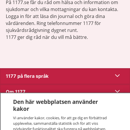
På 1177.se får du råd om hälsa och information om
sjukdomar och vilka mottagningar du kan kontakta.
Logga in för att läsa din journal och göra dina
vårdärenden. Ring telefonnummer 1177 för
sjukvårdsrådgivning dygnet runt.
1177 ger dig råd när du vill må bättre.
Visa inn
1177 på flera språk
Visa inn
Om 1177
Den här webbplatsen använder
Visa inn
Kontakt
kakor
Vi använder kakor, cookies, för att ge dig en förbättrad
upplevelse, sammanställa statistik och för att viss
Behandling av personuppgifter
nödvändig funktionalitet ska fungera på webbplatsen.