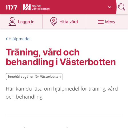
Du har valt region
Västerbotten
.
Till startsidan för 1177
på 1177.se
på 1177.se
Meny
Logga in
Hitta vård
Hjälpmedel
Träning, vård och
behandling i Västerbotten
Innehållet gäller för Västerbotten
Innehållet gäller för Västerbotten
Här kan du läsa om hjälpmedel för träning, vård
och behandling.