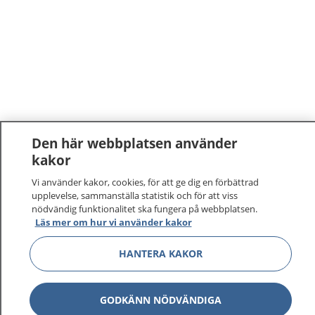
Den här webbplatsen använder
kakor
1177
–
tryggt om din hälsa och vård
Vi använder kakor, cookies, för att ge dig en förbättrad
upplevelse, sammanställa statistik och för att viss
På 1177.se får du råd om hälsa och information om
nödvändig funktionalitet ska fungera på webbplatsen.
sjukdomar och vilka mottagningar du kan kontakta.
Läs mer om hur vi använder kakor
Logga in för att läsa din journal och göra dina
HANTERA KAKOR
vårdärenden. Ring telefonnummer 1177 för
sjukvårdsrådgivning dygnet runt.
1177 ger dig råd när du vill må bättre.
GODKÄNN NÖDVÄNDIGA