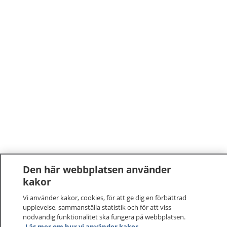
Den här webbplatsen använder
kakor
Vi använder kakor, cookies, för att ge dig en förbättrad
upplevelse, sammanställa statistik och för att viss
nödvändig funktionalitet ska fungera på webbplatsen.
1177
–
tryggt om din hälsa och vård
Läs mer om hur vi använder kakor