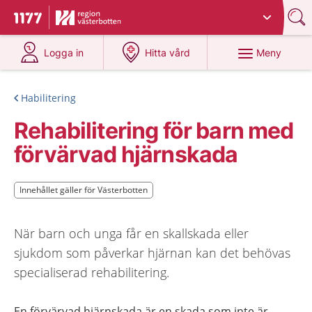
Du har valt region
Västerbotten
.
Till startsidan för 1177
på 1177.se
på 1177.se
Meny
Logga in
Hitta vård
Habilitering
Rehabilitering för barn med
förvärvad hjärnskada
Innehållet gäller för Västerbotten
Innehållet gäller för Västerbotten
När barn och unga får en skallskada eller
sjukdom som påverkar hjärnan kan det behövas
specialiserad rehabilitering.
En förvärvad hjärnskada är en skada som inte är