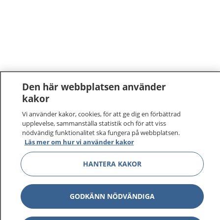
Den här webbplatsen använder
kakor
1177
–
tryggt om din hälsa och vård
Vi använder kakor, cookies, för att ge dig en förbättrad
upplevelse, sammanställa statistik och för att viss
På 1177.se får du råd om hälsa och information om
nödvändig funktionalitet ska fungera på webbplatsen.
Läs mer om hur vi använder kakor
sjukdomar och vilka mottagningar du kan kontakta.
Logga in för att läsa din journal och göra dina
HANTERA KAKOR
vårdärenden. Ring telefonnummer 1177 för
sjukvårdsrådgivning dygnet runt.
1177 ger dig råd när du vill må bättre.
GODKÄNN NÖDVÄNDIGA