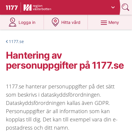
Du har valt region
Västerbotten
.
Till startsidan för 1177
på 1177.se
på 1177.se
Meny
Logga in
Hitta vård
1177.se
Hantering av
personuppgifter på 1177.se
1177.se hanterar personuppgifter på det sätt
som beskrivs i dataskyddsförordningen.
Dataskyddsförordningen kallas även GDPR.
Personuppgifter är all information som kan
kopplas till dig. Det kan till exempel vara din e-
postadress och ditt namn.