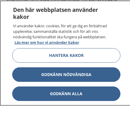
Logga in för att läsa din journal och göra dina
Den här webbplatsen använder
vårdärenden. Ring telefonnummer 1177 för
kakor
sjukvårdsrådgivning dygnet runt.
Vi använder kakor, cookies, för att ge dig en förbättrad
1177 ger dig råd när du vill må bättre.
upplevelse, sammanställa statistik och för att viss
nödvändig funktionalitet ska fungera på webbplatsen.
Läs mer om hur vi använder kakor
HANTERA KAKOR
Visa inn
1177 på flera språk
GODKÄNN NÖDVÄNDIGA
Visa inn
Om 1177
GODKÄNN ALLA
Visa inn
Kontakt
Behandling av personuppgifter