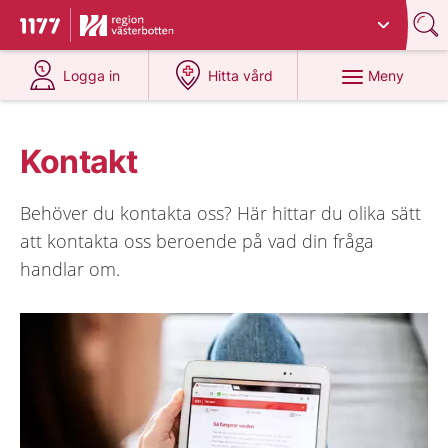
Du har valt region
Västerbotten
.
Till startsidan för 1177
på 1177.se
på 1177.se
Meny
Logga in
Hitta vård
Kontakt
Behöver du kontakta oss? Här hittar du olika sätt
att kontakta oss beroende på vad din fråga
handlar om.