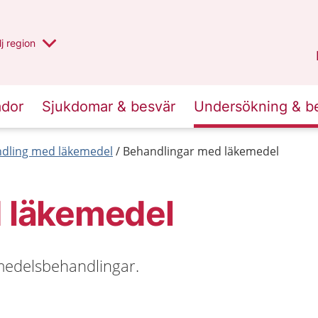
 har valt region
j
en annan
region
Västerbotten
.
ador
Sjukdomar & besvär
Undersökning & b
dling med läkemedel
Behandlingar med läkemedel
 läkemedel
medelsbehandlingar.