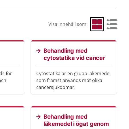
Visa innehåll som:
Visa som rutnät
Visa som 
Behandling med
cytostatika vid cancer
Cytostatika är en grupp läkemedel
och
som främst används mot olika
cancersjukdomar.
Behandling med
läkemedel i ögat genom