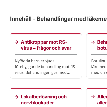
Innehåll - Behandlingar med läkeme
Antikroppar mot RS-
Beh
virus – frågor och svar
botu
Nyfödda barn erbjuds
Botulinum
förebyggande behandling mot RS-
läkemedl
virus. Behandlingen ges med
med en s
antikroppar, som minskar risken
behandli
för att barnet blir svårt sjukt.
och besv
Lokalbedövning och
Alle
nervblockader
alle