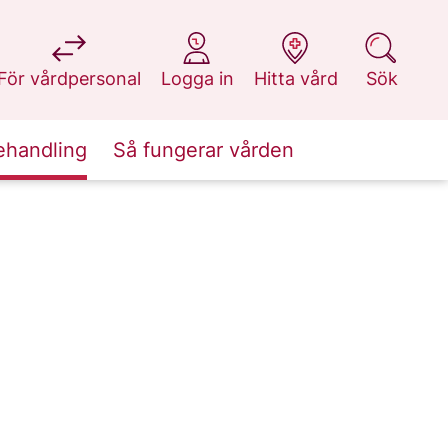
på 1177.se
på 1177.se
på 1177.se
på 1177.se
För vårdpersonal
Logga in
Hitta vård
Sök
ehandling
Så fungerar vården