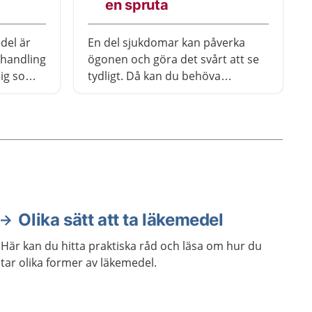
en spruta
el är
En del sjukdomar kan påverka
ehandling
ögonen och göra det svårt att se
dig som
tydligt. Då kan du behöva
 återfall.
behandling med läkemedel i ögat.
esta
Du får bedövning innan
ndlingen
behandlingen.
 att växa
Olika sätt att ta läkemedel
Här kan du hitta praktiska råd och läsa om hur du
tar olika former av läkemedel.