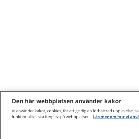
läkemedelsverket.
Den här webbplatsen använder kakor
Vi använder kakor, cookies, för att ge dig en förbättrad upplevelse, s
funktionalitet ska fungera på webbplatsen.
Läs mer om hur vi anv
1177
–
tryggt om din hälsa och vård