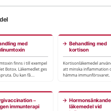
del
andling med
Behandling med
linumtoxin
kortison
toxin finns i till exempel
Kortisonläkemedel används för
et Botox. Läkemedlet ges
att minska inflammation 
pruta. Du kan få
hämma immunförsvaret.
ng vid olika sjukdomar
är.
rgivaccination –
Hormonsänkande
rgen immunterapi
läkemedel vid