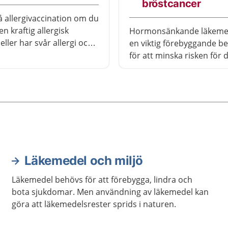
bröstcancer
å allergivaccination om du
en kraftig allergisk
Hormonsänkande läkemed
eller har svår allergi och
en viktig förebyggande b
läkemedel inte hjälper.
för att minska risken för 
har haft bröstcancer att få
Bröstcancer är för det m
hormonkänslig och beha
förhindrar cancercellerna
och föröka sig.
Läkemedel och miljö
Läkemedel behövs för att förebygga, lindra och
bota sjukdomar. Men användning av läkemedel kan
göra att läkemedelsrester sprids i naturen.