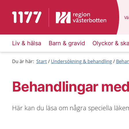
Till startsidan för 1177
Du
Väl
Liv & hälsa
Barn & gravid
Olyckor & sk
Du är här:
Start
Undersökning & behandling
Behan
Behandlingar med
Här kan du läsa om några speciella läke