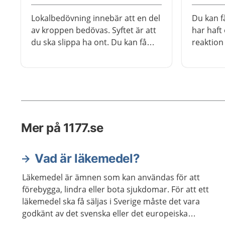
Lokalbedövning innebär att en del
Du kan f
av kroppen bedövas. Syftet är att
har haft 
du ska slippa ha ont. Du kan få
reaktion 
lokalbedövning i form av en
vanliga 
spruta, gel eller sprej. Du kan
också få en nervblockad.
Mer på 1177.se
Vad är läkemedel?
Läkemedel är ämnen som kan användas för att
förebygga, lindra eller bota sjukdomar. För att ett
läkemedel ska få säljas i Sverige måste det vara
godkänt av det svenska eller det europeiska