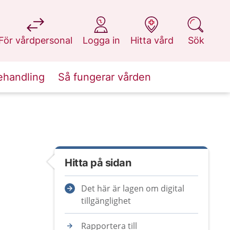
på 1177.se
på 1177.se
på 1177.se
på 1177.se
För vårdpersonal
Logga in
Hitta vård
Sök
ehandling
Så fungerar vården
Hitta på sidan
Det här är lagen om digital
tillgänglighet
Rapportera till