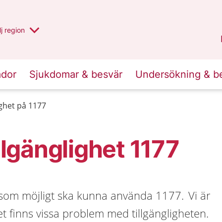
 har valt region
j
en annan
region
Västerbotten
.
ador
Sjukdomar & besvär
Undersökning & b
lighet på 1177
illgänglighet 1177
a som möjligt ska kunna använda 1177. Vi är
 finns vissa problem med tillgängligheten.