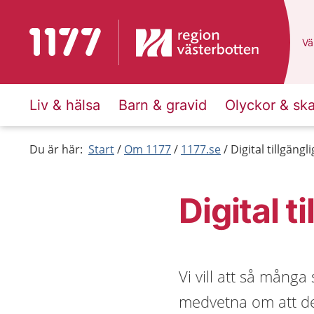
Till startsidan för 1177
Du
Väl
Liv & hälsa
Barn & gravid
Olyckor & sk
Du är här:
Start
Om 1177
1177.se
Digital tillgäng
Digital t
Vi vill att så mång
medvetna om att det