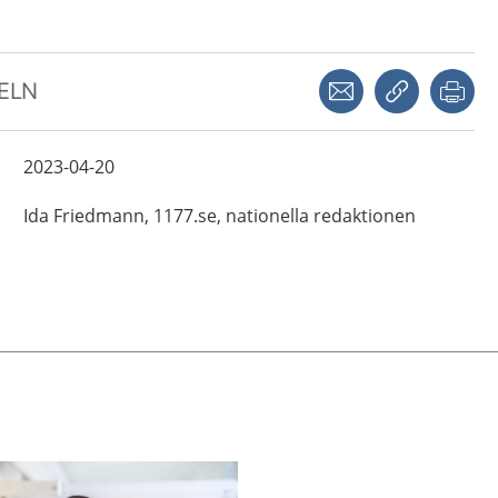
Dela via mejl
Kopiera län
Skr
KELN
2023-04-20
Ida
Friedmann,
1177.se, nationella redaktionen