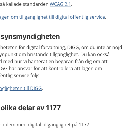
 så kallade standarden
WCAG 2.1
.
agen om tillgänglighet till digital offentlig service
.
tillsynsmyndigheten
heteten för digital förvaltning, DIGG, om du inte är nöjd
ynpunkt om bristande tillgänglighet. Du kan också
d med hur vi hanterat en begäran från dig om att
DIGG har ansvar för att kontrollera att lagen om
fentlig service följs.
ängligheten till DIGG
.
 olika delar av 1177
 problem med digital tillgänglighet på 1177.