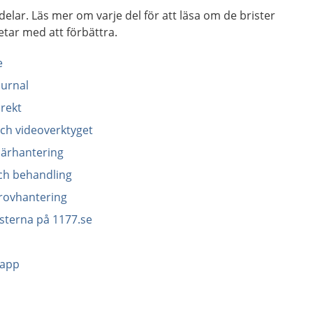
 delar. Läs mer om varje del för att
läsa om de brister
betar med att förbättra.
e
ournal
irekt
 och videoverktyget
ulärhantering
och behandling
provhantering
änsterna på 1177.se
 app