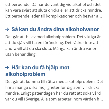
ett beroende. Då har du vant dig vid alkohol och det
kan vara svårt att sluta dricka eller att dricka mindre.
Ett beroende leder till komplikationer och besvär av
olika slag. Det finns bra metoder för att bli av med ett
alkoholberoende.
Så kan du ändra dina alkoholvanor
Det går att bli av med alkoholproblem. Det viktiga är
att du själv vill ha en förändring. Det räcker inte att
andra vill att du ska sluta. Många kan ändra vanor
utan behandling.
Här kan du få hjälp mot
alkoholproblem
Det går att komma till rätta med alkoholproblem. Det
finns många olika möjligheter för dig som vill dricka
mindre. Enligt patientlagen har du rätt att söka vård
var du vill i Sverige. Alla som arbetar inom vården har
tystnadsplikt.