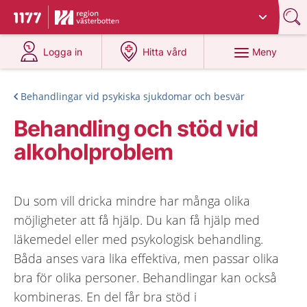
Du har valt region
Västerbotten
.
Till startsidan för 1177
på 1177.se
på 1177.se
Meny
Logga in
Hitta vård
Behandlingar vid psykiska sjukdomar och besvär
Behandling och stöd vid
alkoholproblem
Du som vill dricka mindre har många olika
möjligheter att få hjälp. Du kan få hjälp med
läkemedel eller med psykologisk behandling.
Båda anses vara lika effektiva, men passar olika
bra för olika personer. Behandlingar kan också
kombineras. En del får bra stöd i