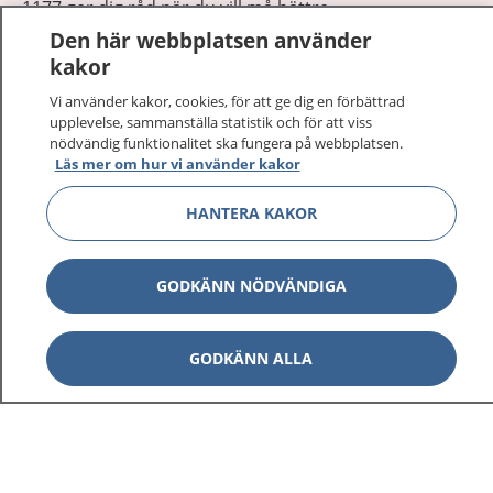
1177 ger dig råd när du vill må bättre.
Den här webbplatsen använder
kakor
Vi använder kakor, cookies, för att ge dig en förbättrad
upplevelse, sammanställa statistik och för att viss
nödvändig funktionalitet ska fungera på webbplatsen.
Visa inn
1177 på flera språk
Läs mer om hur vi använder kakor
Visa inn
HANTERA KAKOR
Om 1177
Visa inn
Kontakt
GODKÄNN NÖDVÄNDIGA
Behandling av personuppgifter
GODKÄNN ALLA
Hantering av kakor
Inställningar för kakor