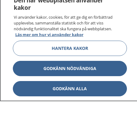
Den här webbplatsen använder
kakor
På 1177.se får du råd om hälsa och information om
Vi använder kakor, cookies, för att ge dig en förbättrad
sjukdomar och vilka mottagningar du kan kontakta.
upplevelse, sammanställa statistik och för att viss
Logga in för att läsa din journal och göra dina
nödvändig funktionalitet ska fungera på webbplatsen.
vårdärenden. Ring telefonnummer 1177 för
Läs mer om hur vi använder kakor
sjukvårdsrådgivning dygnet runt.
1177 ger dig råd när du vill må bättre.
HANTERA KAKOR
GODKÄNN NÖDVÄNDIGA
Visa inn
GODKÄNN ALLA
1177 på flera språk
Visa inn
Om 1177
Visa inn
Kontakt