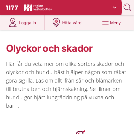
Du har valt region
Västerbotten
.
Till startsidan för 1177
på 1177.se
på 1177.se
Meny
Logga in
Hitta vård
Olyckor och skador
Här får du veta mer om olika sorters skador och
olyckor och hur du bäst hjälper någon som råkat
göra sig illa. Läs om allt ifrån sår och blåmärken
till brutna ben och hjärnskakning. Se filmer om
hur du gör hjärt-lungräddning på vuxna och
barn.