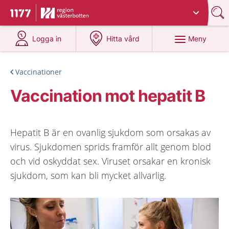
Du har valt region
Västerbotten
.
Till startsidan för 1177
på 1177.se
på 1177.se
Meny
Logga in
Hitta vård
Vaccinationer
Vaccination mot hepatit B
Hepatit B är en ovanlig sjukdom som orsakas av
virus. Sjukdomen sprids framför allt genom blod
och vid oskyddat sex. Viruset orsakar en kronisk
sjukdom, som kan bli mycket allvarlig.