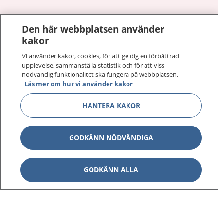
Den här webbplatsen använder
Visa inn
1177 på flera språk
kakor
Visa inn
Vi använder kakor, cookies, för att ge dig en förbättrad
Om 1177
upplevelse, sammanställa statistik och för att viss
nödvändig funktionalitet ska fungera på webbplatsen.
Visa inn
Läs mer om hur vi använder kakor
Kontakt
HANTERA KAKOR
Behandling av personuppgifter
GODKÄNN NÖDVÄNDIGA
Hantering av kakor
GODKÄNN ALLA
Inställningar för kakor
1177 – en tjänst från
Inera.