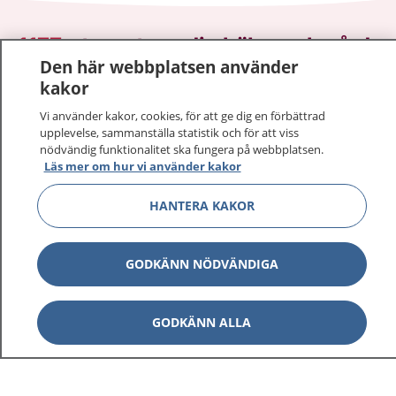
1177
–
tryggt om din hälsa och vård
Den här webbplatsen använder
kakor
På 1177.se får du råd om hälsa och information om
sjukdomar och vilka mottagningar du kan kontakta.
Vi använder kakor, cookies, för att ge dig en förbättrad
Logga in för att läsa din journal och göra dina
upplevelse, sammanställa statistik och för att viss
vårdärenden. Ring telefonnummer 1177 för
nödvändig funktionalitet ska fungera på webbplatsen.
Läs mer om hur vi använder kakor
sjukvårdsrådgivning dygnet runt.
1177 ger dig råd när du vill må bättre.
HANTERA KAKOR
GODKÄNN NÖDVÄNDIGA
Visa inn
1177 på flera språk
GODKÄNN ALLA
Visa inn
Om 1177