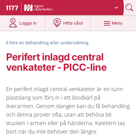
Du har valt region
Västerbotten
.
Till startsidan för 1177
på 1177.se
på 1177.se
Meny
Logga in
Hitta vård
Före en behandling eller undersökning
Perifert inlagd central
venkateter - PICC-line
En perifert inlagd central venkateter är en tunn
plastslang som förs in i ett blodkärl på
överarmen. Genom slangen kan du få behandling
och lämna prover ofta, utan att behöva bli
stucken i armen eller på händerna. Katetern tas
bort när du inte behöver den längre.