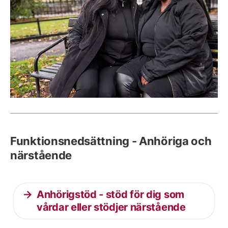
Funktionsnedsättning - Anhöriga och
närstående
Anhörigstöd - stöd för dig som
vårdar eller stödjer närstående