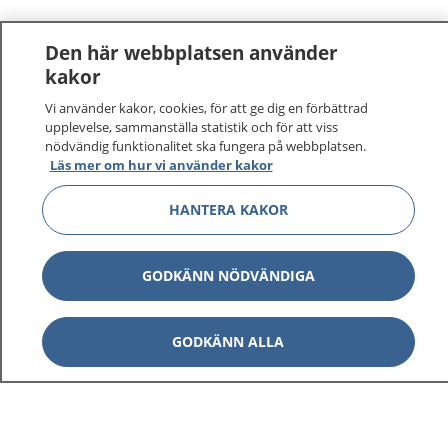
Den här webbplatsen använder
kakor
Vi använder kakor, cookies, för att ge dig en förbättrad
upplevelse, sammanställa statistik och för att viss
nödvändig funktionalitet ska fungera på webbplatsen.
Läs mer om hur vi använder kakor
1177
–
tryggt om din hälsa och vård
HANTERA KAKOR
På 1177.se får du råd om hälsa och information om
GODKÄNN NÖDVÄNDIGA
sjukdomar och vilka mottagningar du kan kontakta.
Logga in för att läsa din journal och göra dina
vårdärenden. Ring telefonnummer 1177 för
GODKÄNN ALLA
sjukvårdsrådgivning dygnet runt.
1177 ger dig råd när du vill må bättre.