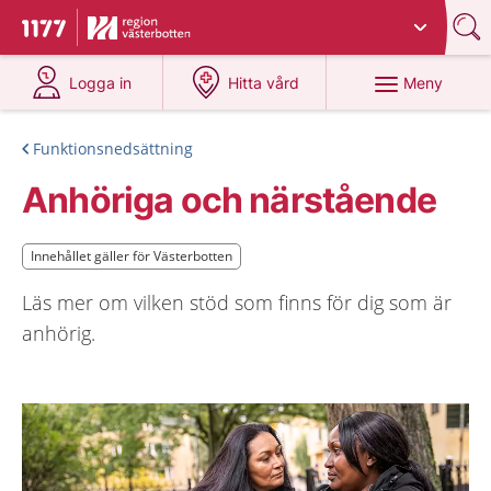
Du har valt region
Västerbotten
.
Till startsidan för 1177
på 1177.se
på 1177.se
Meny
Logga in
Hitta vård
Funktionsnedsättning
Anhöriga och närstående
Innehållet gäller för Västerbotten
Innehållet gäller för Västerbotten
Läs mer om vilken stöd som finns för dig som är
anhörig.