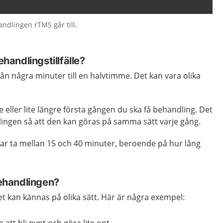
ndlingen rTMS går till.
ehandlingstillfälle?
rån några minuter till en halvtimme. Det kan vara olika
 eller lite längre första gången du ska få behandling. Det
lingen så att den kan göras på samma sätt varje gång.
ar ta mellan 15 och 40 minuter, beroende på hur lång
ehandlingen?
kan kännas på olika sätt. Här är några exempel:
att bli nypt och göra lite ont.