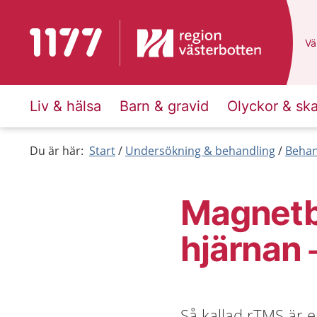
Till startsidan för 1177
Du
Väl
Liv & hälsa
Barn & gravid
Olyckor & sk
Du är här:
Start
Undersökning & behandling
Behan
Magnetb
hjärnan 
Så kallad rTMS är e