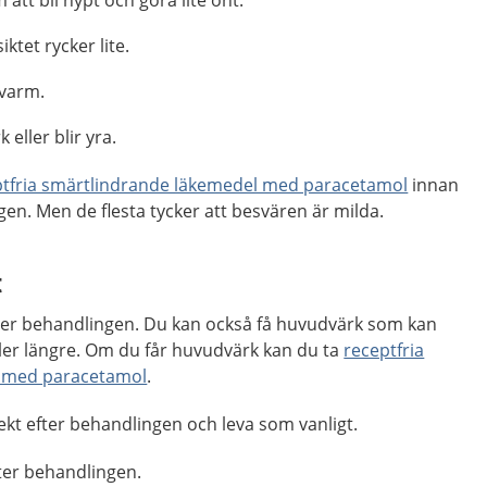
iktet rycker lite.
varm.
 eller blir yra.
ptfria smärtlindrande läkemedel med paracetamol
innan
en. Men de flesta tycker att besvären är milda.
t
fter behandlingen. Du kan också få huvudvärk som kan
ller längre. Om du får huvudvärk kan du ta
receptfria
l med paracetamol
.
ekt efter behandlingen och leva som vanligt.
fter behandlingen.