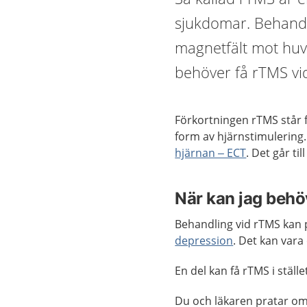
sjukdomar. Behandli
magnetfält mot huv
behöver få rTMS vid 
Förkortningen rTMS står f
form av hjärnstimulering
hjärnan – ECT
. Det går til
När kan jag behö
Behandling vid rTMS kan p
depression
. Det kan vara
En del kan få rTMS i ställe
Du och läkaren pratar om 