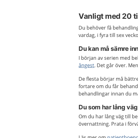
Vanligt med 20 t
Du behöver få behandlingen
vardag, i fyra till sex veck
Du kan må sämre inn
I början av serien med b
ångest
. Det går över. Me
De flesta börjar må bättre
fortare om du får behand
behandlingar innan du må
Du som har lång väg
Om du har lång väg till be
övernattning. Prata i fö
Läs mer om
patientboen