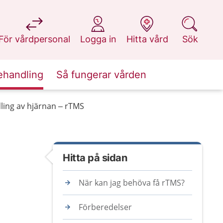
på 1177.se
på 1177.se
på 1177.se
på 1177.se
För vårdpersonal
Logga in
Hitta vård
Sök
ehandling
Så fungerar vården
ing av hjärnan – rTMS
Hitta på sidan
När kan jag behöva få rTMS?
Förberedelser