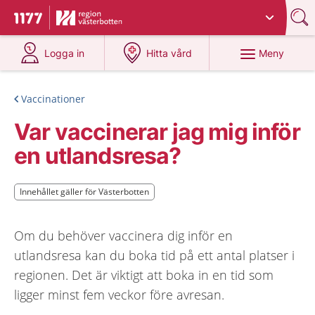
Du har valt region
Västerbotten
.
Till startsidan för 1177
på 1177.se
på 1177.se
Meny
Logga in
Hitta vård
Vaccinationer
Var vaccinerar jag mig inför
en utlandsresa?
Innehållet gäller för Västerbotten
Innehållet gäller för Västerbotten
Om du behöver vaccinera dig inför en
utlandsresa kan du boka tid på ett antal platser i
regionen. Det är viktigt att boka in en tid som
ligger minst fem veckor före avresan.