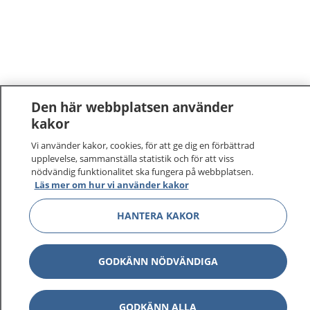
Den här webbplatsen använder
kakor
Vi använder kakor, cookies, för att ge dig en förbättrad
upplevelse, sammanställa statistik och för att viss
nödvändig funktionalitet ska fungera på webbplatsen.
Läs mer om hur vi använder kakor
1177
–
tryggt om din hälsa och vård
HANTERA KAKOR
På 1177.se får du råd om hälsa och information om
sjukdomar och vilka mottagningar du kan kontakta.
GODKÄNN NÖDVÄNDIGA
Logga in för att läsa din journal och göra dina
vårdärenden. Ring telefonnummer 1177 för
sjukvårdsrådgivning dygnet runt.
GODKÄNN ALLA