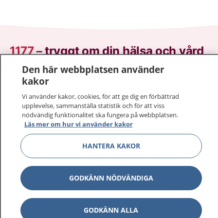
1177
–
tryggt om din hälsa och vård
Den här webbplatsen använder
På 1177.se får du råd om hälsa och information om
kakor
sjukdomar och vilka mottagningar du kan kontakta.
Logga in för att läsa din journal och göra dina
Vi använder kakor, cookies, för att ge dig en förbättrad
upplevelse, sammanställa statistik och för att viss
vårdärenden. Ring telefonnummer 1177 för
nödvändig funktionalitet ska fungera på webbplatsen.
sjukvårdsrådgivning dygnet runt.
Läs mer om hur vi använder kakor
1177 ger dig råd när du vill må bättre.
HANTERA KAKOR
GODKÄNN NÖDVÄNDIGA
Visa inn
1177 på flera språk
GODKÄNN ALLA