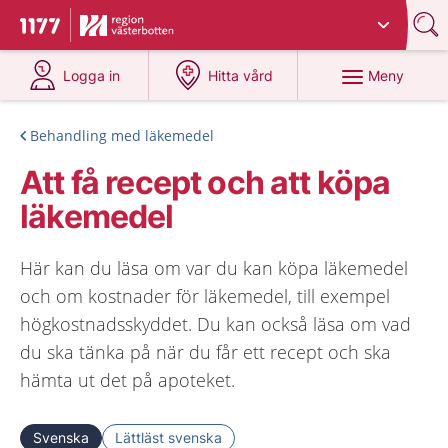
Du har valt region
Västerbotten
.
Till startsidan för 1177
på 1177.se
på 1177.se
Meny
Logga in
Hitta vård
Behandling med läkemedel
Att få recept och att köpa
läkemedel
Här kan du läsa om var du kan köpa läkemedel
och om kostnader för läkemedel, till exempel
högkostnadsskyddet. Du kan också läsa om vad
du ska tänka på när du får ett recept och ska
hämta ut det på apoteket.
Svenska
Lättläst svenska